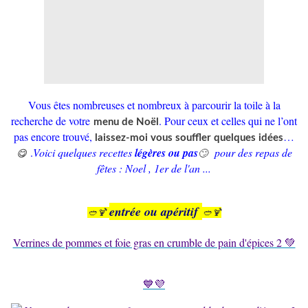
Vous êtes nombreuses et nombreux à parcourir la toile à la
recherche de votre
. Pour ceux et celles qui ne l’ont
menu de Noël
pas encore trouvé,
…
laissez-moi vous souffler quelques idées
.
Voici quelques recettes
légères ou pas
pour des repas de
😋
🙄
fêtes : Noel , 1er de l'an ...
entrée ou apéritif
🥙🍹
🥙🍹
Verrines de pommes et foie gras en crumble de pain d'épices 2 💚
💙💜