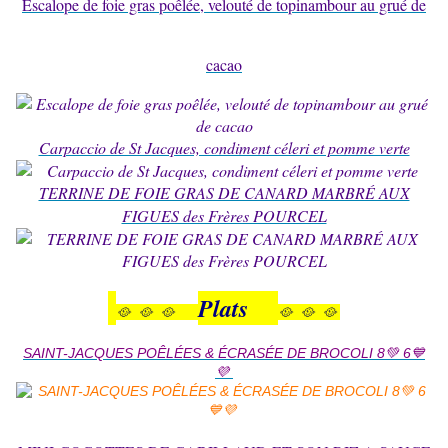
Escalope de foie gras poêlée, velouté de topinambour au grué de
cacao
Carpaccio de St Jacques, condiment céleri et pomme verte
TERRINE DE FOIE GRAS DE CANARD MARBRÉ AUX
FIGUES des Frères POURCEL
Plats
🥘 🥘 🥘
🥘 🥘 🥘
SAINT-JACQUES POÊLÉES & ÉCRASÉE DE BROCOLI 8💚 6💙
💜