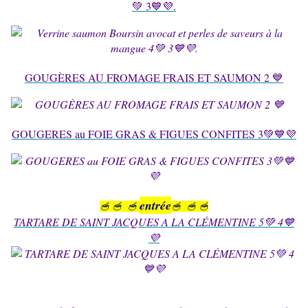
💚 3💙💜.
GOUGÈRES AU FROMAGE FRAIS ET SAUMON 2 💙
GOUGERES au FOIE GRAS & FIGUES CONFITES 3💚💙💜
entrée
🥣 🥣 🥣
🥣 🥣 🥣
TARTARE DE SAINT JACQUES A LA CLÉMENTINE 5💚 4💙
💜