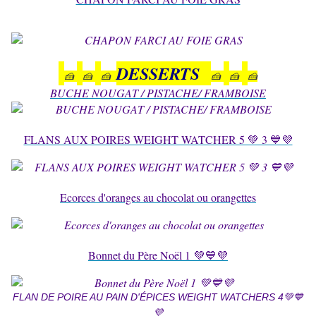
DESSERTS
🍰
🍰​​​​​​​
🍰​​​​​​​
🍰
🍰
🍰
BUCHE NOUGAT / PISTACHE/ FRAMBOISE
FLANS AUX POIRES WEIGHT WATCHER 5 💚 3 💙💜
Ecorces d'oranges au chocolat ou orangettes
Bonnet du Père Noël 1 💚💙💜
FLAN DE POIRE AU PAIN D'ÉPICES WEIGHT WATCHERS 4💚💙
💜