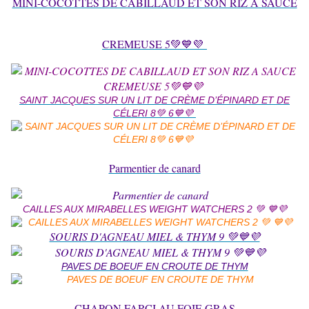
MINI-COCOTTES DE CABILLAUD ET SO
N RIZ A SAUCE
CREMEUSE 5💚💙💜
SAINT JACQUES SUR UN LIT DE CRÈME D’ÉPINARD ET DE
CÉLERI 8💚 6💙💜
Parmenti
er de canard
CAILLES AUX MIRABELLES WEIGHT WATCHERS 2 💚 💙💜
SOURIS D'AGNEAU MIEL & THYM 9 💚💙💜
PAVES DE BOEUF EN CROUTE DE THYM
CHAPON FARCI AU FOIE GRAS