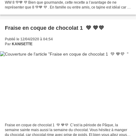
WW 8 💚💙 💜 Bien que gourmande, cette recette a l’avantage de ne
représenter que 8 💚💙 💜 . En famille ou entre amis, ce tajine est idéal car il
est convivial, tout en limitant le nombre...
Fraise en coque de chocolat 1 💚 💙💜
Publié le 12/04/2020 à 04:54
Par
KANISETTE
Fraise en coque de chocolat 1 💚 💙💜 C’est la période de Pâque, la
semaine sainte mais aussi la semaine du chocolat. Vous hésitez à manger
du chocolat, car chocolat rime avec prise de poids. Et bien vous allez vous