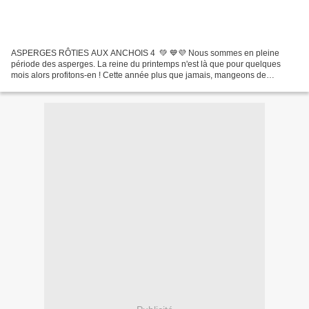
ASPERGES RÔTIES AUX ANCHOIS 4 💚 💙💜 Nous sommes en pleine
période des asperges. La reine du printemps n'est là que pour quelques
mois alors profitons-en ! Cette année plus que jamais, mangeons de
l'asperge pour nous, mais aussi pour soutenir les producteurs!...