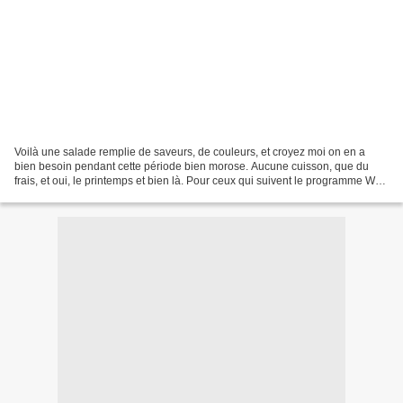
Voilà une salade remplie de saveurs, de couleurs, et croyez moi on en a
bien besoin pendant cette période bien morose. Aucune cuisson, que du
frais, et oui, le printemps et bien là. Pour ceux qui suivent le programme WW
ce sera 0 💚 💙💜 Explication ici...