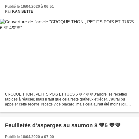
Publié le 19/04/2020 à 06:51
Par
KANISETTE
CROQUE THON , PETITS POIS ET TUCS 6 💚 4💙💜 J’adore les recettes
rapides à réaliser, mais il faut que cela reste goûteux et léger. J'aurai pu
appeler cette recette, recette vide placard, mais cela aurait été moins joli.
Vous pourrez remplacer les Tucs par...
Feuilletés d’asperges au saumon 8 💚5 💙💜
Publié le 18/04/2020 à 07:00