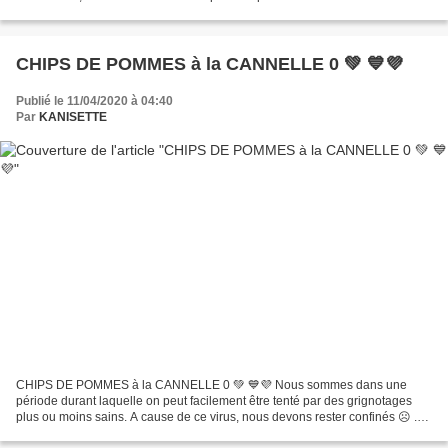
faire plaisir avec ces fraises en...
CHIPS DE POMMES à la CANNELLE 0 💚 💙💜
Publié le 11/04/2020 à 04:40
Par
KANISETTE
CHIPS DE POMMES à la CANNELLE 0 💚 💙💜 Nous sommes dans une
période durant laquelle on peut facilement être tenté par des grignotages
plus ou moins sains. A cause de ce virus, nous devons rester confinés ☹ .
Notre organisme cherche à amasser un maximum...