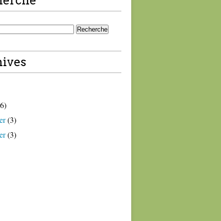
herche
ives
6)
er
(3)
er
(3)