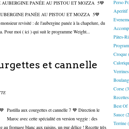
Perso P
Aperitif
UBERGINE PANÉE AU PISTOU ET MOZZA 5💙
Eveneme
monsieur revisité : de l'aubergine panée à la chapelure, du
Accompa
la. Pour moi ( ici ) qui suit le programme Weight...
Pâtes-Ri
Progra
Croque 
ourgettes et cannelle
Caloriqu
Verrines
Boulange
Corse (3
TTE
Recettes
Best Of 
Pastilla aux courgettes et cannelle 7 💙 Direction le
Sauce (
Maroc avec cette spécialité en version veggie : des
Terrine 
uce au fromage blanc aux raisins, un pur délice ! Recette très