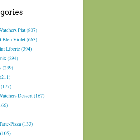
gories
atchers Plat (807)
 Bleu Violet (663)
nt Liberte (394)
ix (294)
 (239)
(211)
 (177)
Watchers Dessert (167)
166)
arte-Pizza (133)
(105)