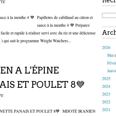
Rec
TTE
Papillotes de cabillaud au citron et
sauce à la menthe 4 💙 Préparez
Arch
facile et rapide à réaliser servi avec du riz et une délicieuse
i ) qui suit le programme Weight Watchers...
2026
Mai
(
Févri
EN A L'ÉPINE
Janvi
2025
AIS ET POULET 8💙
2024
2023
TE
2022
2021
MIJOTÉ IRANIEN