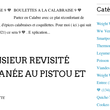
Caté
BOULETTES A LA CALABRAISE 9 💙
Partez en Calabre avec ce plat réconfortant de
Weight W
 d'épices calabraises et coquillettes. Pour moi ( ici ) qui suit
Ww Vert
) ce sera 9 💙 . E xplication...
Smartpoi
Thermom
Legumes
IEUR REVISITÉ
Poisson 
Viandes
ANÉE AU PISTOU ET
Weight 
Entree (
💙 (134)
Quiche-T
TTE
Cookeo 