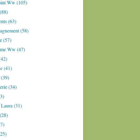
oint Ww (105)
 (88)
nts (63)
gnement (58)
z (57)
mme Ww (47)
(42)
e (41)
 (39)
rie (34)
3)
 Laura (31)
(28)
27)
(25)