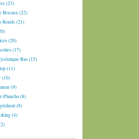
res (23)
e Bocaux (22)
s Ronds (21)
20)
ices (20)
ottes (17)
lycémique Bas (15)
isp (11)
 (10)
teur (9)
e-Plancha (8)
grédient (8)
oking (4)
(2)