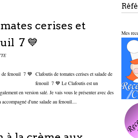
Réf
omates cerises et
Mes recet
uil 7 💙
TTE
Clafoutis de tomates cerises et salade de
fenouil 7 💙 Le Clafoutis est un
 également en version salé. Je vais vous le présenter avec des
ra accompagné d'une salade au fenouil....
n à la crème aux