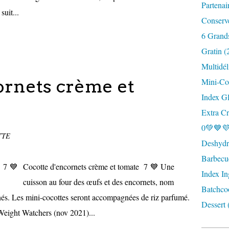
Partenai
suit...
Conserv
6 Grand
Gratin (
Multidél
ornets crème et
Mini-Coc
Index G
Extra Cr
0💚💙💜
TTE
Deshydra
Barbecu
Cocotte d'encornets crème et tomate 7 💙 Une
Index In
cuisson au four des œufs et des encornets, nom
Batchco
s. Les mini-cocottes seront accompagnées de riz parfumé.
Dessert 
 Weight Watchers (nov 2021)...