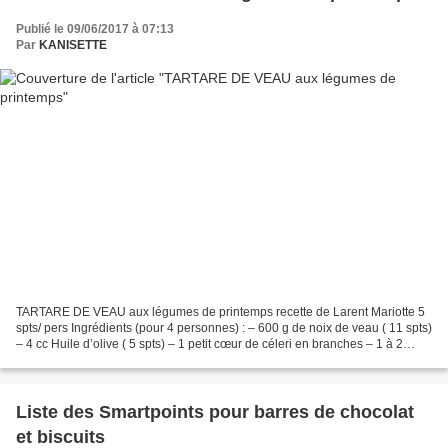
Publié le 09/06/2017 à 07:13
Par
KANISETTE
TARTARE DE VEAU aux légumes de printemps recette de Larent Mariotte 5
spts/ pers Ingrédients (pour 4 personnes) : – 600 g de noix de veau ( 11 spts)
– 4 cc Huile d’olive ( 5 spts) – 1 petit cœur de céleri en branches – 1 à 2
pêches blanches bien fermes...
Liste des Smartpoints pour barres de chocolat
et biscuits