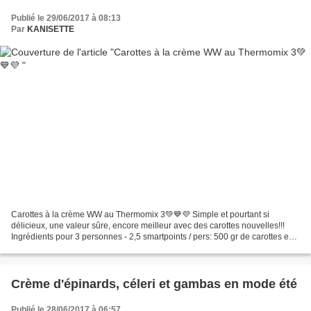
Publié le 29/06/2017 à 08:13
Par
KANISETTE
Carottes à la crème WW au Thermomix 3💚💙💜 Simple et pourtant si
délicieux, une valeur sûre, encore meilleur avec des carottes nouvelles!!!
Ingrédients pour 3 personnes - 2,5 smartpoints / pers: 500 gr de carottes en
rondelles, 1 oignon, 1 grosse (ou 2...
Crème d'épinards, céleri et gambas en mode été
Publié le 28/06/2017 à 06:57