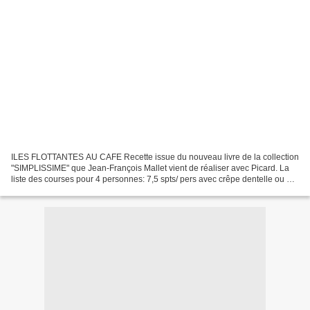
ILES FLOTTANTES AU CAFE Recette issue du nouveau livre de la collection
"SIMPLISSIME" que Jean-François Mallet vient de réaliser avec Picard. La
liste des courses pour 4 personnes: 7,5 spts/ pers avec crêpe dentelle ou 6
spts sans crêpe dentelle Crème...