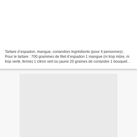
Tartare d’espadon, mangue, coriandres Ingrédients (pour 4 personnes) :
Pour le tartare : 700 grammes de filet d’espadon 1 mangue (ni trop mûre, ni
trop verte, ferme) 1 citron vert ou jaune 20 graines de coriandre 1 bouquet
de coriandre Sel, Poivre Pour...