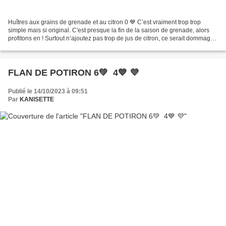
Huîtres aux grains de grenade et au citron 0 💙 C’est vraiment trop trop
simple mais si original. C'est presque la fin de la saison de grenade, alors
profitons en ! Surtout n’ajoutez pas trop de jus de citron, ce serait dommage.
Les grains de grenade apportent...
FLAN DE POTIRON 6💚 4💙 💜
Publié le 14/10/2023 à 09:51
Par
KANISETTE