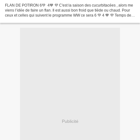
FLAN DE POTIRON 6💚 4💙 💜 C'est la saison des cucurbitacées , alors me
viens l’idée de faire un flan. Il est aussi bon froid que tiède ou chaud. Pour
ceux et celles qui suivent le programme WW ce sera 6 💚 4 💙 💜 Temps de
préparation : 8 min Temps de cuisson...
Publicité