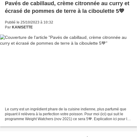
Pavés de cabillaud, crème citronnée au curry et
écrasé de pommes de terre à la ciboulette 5💙
Publié le 25/10/2023 à 10:32
Par
KANISETTE
Le curry est un ingrédient phare de la cuisine indienne, plus parfumé que
piquant il relèvera à la perfection votre poisson. Pour moi (ici) qui suit le
programme Weight Watchers (nov 2021) ce sera 5💙. Explication ici pour les
💙.Pour connaitre votre nombre...