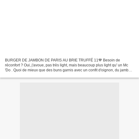
BURGER DE JAMBON DE PARIS AU BRIE TRUFFÉ 11💙 Besoin de
réconfort ? Oui, j'avoue, pas très light, mais beaucoup plus light qu' un Mc
'Do . Quoi de mieux que des buns garnis avec un confit d'oignon, du jambon
de Paris et du brie coulant. Pour moi ( ici...