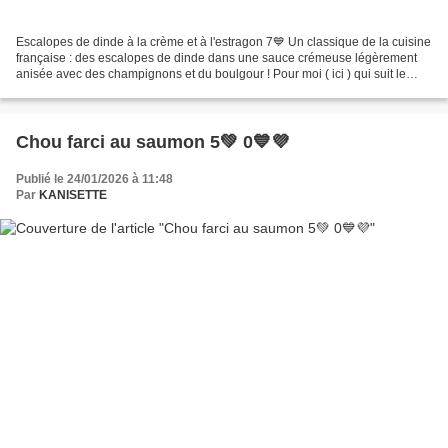
Escalopes de dinde à la crème et à l'estragon 7💙 Un classique de la cuisine
française : des escalopes de dinde dans une sauce crémeuse légèrement
anisée avec des champignons et du boulgour ! Pour moi ( ici ) qui suit le
programme Weight Watchers (nov...
Chou farci au saumon 5💚 0💙💜
Publié le 24/01/2026 à 11:48
Par
KANISETTE