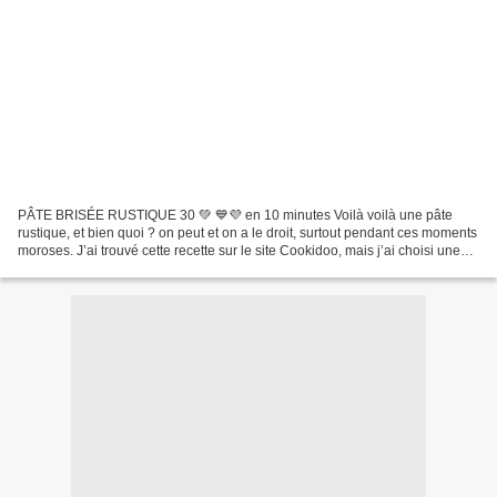
PÂTE BRISÉE RUSTIQUE 30 💚 💙💜 en 10 minutes Voilà voilà une pâte
rustique, et bien quoi ? on peut et on a le droit, surtout pendant ces moments
moroses. J’ai trouvé cette recette sur le site Cookidoo, mais j’ai choisi une
farine pour préparation du pain...