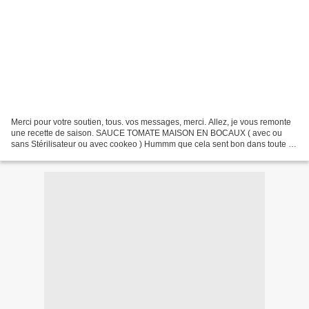
Merci pour votre soutien, tous. vos messages, merci. Allez, je vous remonte
une recette de saison. SAUCE TOMATE MAISON EN BOCAUX ( avec ou
sans Stérilisateur ou avec cookeo ) Hummm que cela sent bon dans toute la
maison ! une vrai sauce tomate, fait...