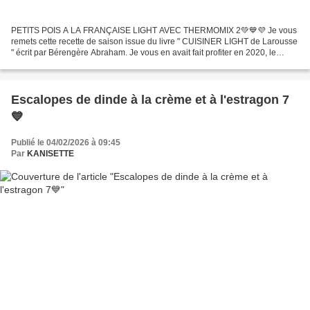
PETITS POIS A LA FRANÇAISE LIGHT AVEC THERMOMIX 2💚💙💜 Je vous
remets cette recette de saison issue du livre " CUISINER LIGHT de Larousse
" écrit par Bérengère Abraham. Je vous en avait fait profiter en 2020, le
temps passe...! Préparée en 15 min...
Escalopes de dinde à la crème et à l'estragon 7
💙
Publié le 04/02/2026 à 09:45
Par
KANISETTE