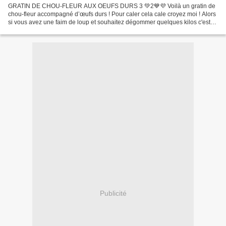
GRATIN DE CHOU-FLEUR AUX OEUFS DURS 3 💚2💙💜 Voilà un gratin de
chou-fleur accompagné d’œufs durs ! Pour caler cela cale croyez moi ! Alors
si vous avez une faim de loup et souhaitez dégommer quelques kilos c'est
un plat à faire et à refaire :) Pour ceux...
Publicité