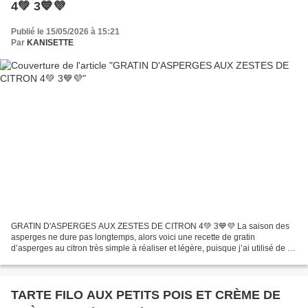
4💚 3💙💜
Publié le 15/05/2026 à 15:21
Par
KANISETTE
GRATIN D'ASPERGES AUX ZESTES DE CITRON 4💚 3💙💜 La saison des
asperges ne dure pas longtemps, alors voici une recette de gratin
d’asperges au citron très simple à réaliser et légère, puisque j’ai utilisé de la
crème liquide allégée. Pas de pâte feuilletée...
TARTE FILO AUX PETITS POIS ET CRÈME DE