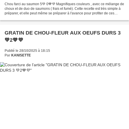
Chou farci au saumon 5💚 0💙💜 Magnifiques couleurs , avec ce mélange de
choux et de duo de saumons ( frais et fumé). Cette recette est très simple à
préparer, et elle peut même se préparer à l'avance pour profiter de ces
convives ! c'est un pur délice et...
GRATIN DE CHOU-FLEUR AUX OEUFS DURS 3
💚2💙💜
Publié le 28/10/2025 à 18:15
Par
KANISETTE