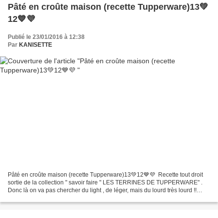
Pâté en croûte maison (recette Tupperware)13💚
12💙💜
Publié le 23/01/2016 à 12:38
Par
KANISETTE
Pâté en croûte maison (recette Tupperware)13💚12💙💜 Recette tout droit
sortie de la collection " savoir faire " LES TERRINES DE TUPPERWARE" .
Donc là on va pas chercher du light , de léger, mais du lourd très lourd !!
Pour ceux et celles qui suivent le...