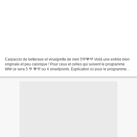
Carpaccio de betterave et vinaigrette de miel 5💚💙💜 Voilà une entrée bien
originale et peu calorique ! Pour ceux et celles qui suivent le programme
WW ce sera 5 💚 💙💜.ou 4 smartpoints. Explication ici pour le programme
Weight Watchers ingrédients pour 4...