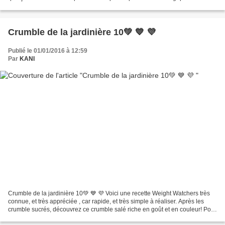
oignon 500 gr d'eau...
Crumble de la jardinière 10💚 💙 💜
Publié le 01/01/2016 à 12:59
Par
KANI
Crumble de la jardinière 10💚 💙 💜 Voici une recette Weight Watchers très
connue, et très appréciée , car rapide, et très simple à réaliser. Après les
crumble sucrés, découvrez ce crumble salé riche en goût et en couleur! Pour
ceux et celles qui suivent...