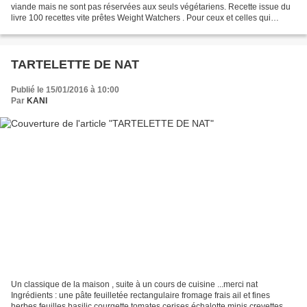
viande mais ne sont pas réservées aux seuls végétariens. Recette issue du
livre 100 recettes vite prêtes Weight Watchers . Pour ceux et celles qui
suivent le programme WW ce sera...
TARTELETTE DE NAT
Publié le 15/01/2016 à 10:00
Par
KANI
Un classique de la maison , suite à un cours de cuisine ...merci nat
Ingrédients : une pâte feuilletée rectangulaire fromage frais ail et fines
herbes feuilles basilic courgette tomates cerises échalotte minis crevettes