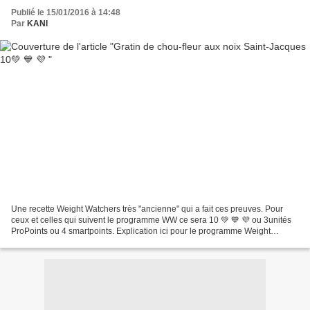
Publié le 15/01/2016 à 14:48
Par
KANI
Une recette Weight Watchers très "ancienne" qui a fait ces preuves. Pour
ceux et celles qui suivent le programme WW ce sera 10 💚 💙 💜 ou 3unités
ProPoints ou 4 smartpoints. Explication ici pour le programme Weight
Watchers Préparation : 10 min Cuisson...