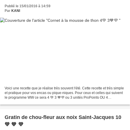
Publié le 15/01/2016 à 14:59
Par
KANI
Voici une recette que je réalise très souvent l'été. Cette recette et très simple
et pratique pour vos encas ou pique-niques. Pour ceux et celles qui suivent
le programme WW ce sera 4 💚 3 💙💜 ou 3 unités ProPoints OU 4
Smartpoints INGREDIENTS 80 g Thon...
Gratin de chou-fleur aux noix Saint-Jacques 10
💚 💙 💜