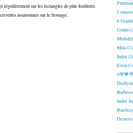
Partenai
régulièrement sur les rectangles de pâte feuilletée.
Conserv
 crevettes assaisonnés sur le fromage.
6 Grand
Gratin (
Multidél
Mini-Coc
Index G
Extra Cr
0💚💙💜
Deshydra
Barbecu
Index In
Batchco
Dessert 