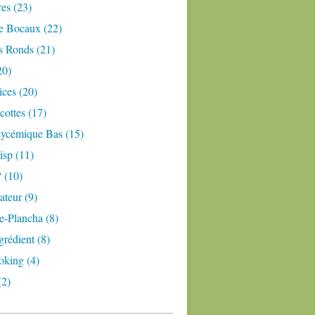
res (23)
e Bocaux (22)
s Ronds (21)
20)
ices (20)
ottes (17)
lycémique Bas (15)
isp (11)
 (10)
teur (9)
e-Plancha (8)
grédient (8)
oking (4)
(2)