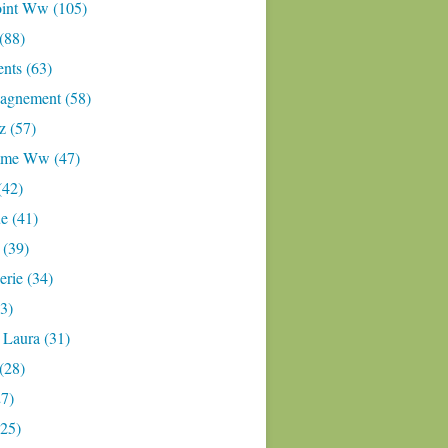
oint Ww (105)
 (88)
nts (63)
gnement (58)
z (57)
mme Ww (47)
(42)
e (41)
 (39)
rie (34)
3)
 Laura (31)
(28)
27)
(25)