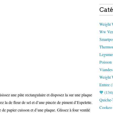
Caté
Weight W
Ww Vert
Smartpoi
Thermom
Legumes
Poisson 
Viandes
Weight 
Entree (
💙 (134)
oisissez une pâte rectangulaire et disposez la sur une plaque
Quiche-T
z la de fleur de sel et d’une pincée de piment d’Espelette.
Cookeo 
 de papier cuisson et d’une plaque. Glissez à four ventilé