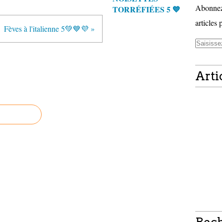
Abonnez-
TORRÉFIÉES 5 💙
articles 
Fèves à l'italienne 5💚💙💜 »
Arti