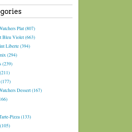
gories
atchers Plat (807)
 Bleu Violet (663)
nt Liberte (394)
ix (294)
 (239)
(211)
 (177)
Watchers Dessert (167)
166)
arte-Pizza (133)
(105)