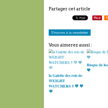
Partager cet article
R
S'inscrire à la newsletter
Vous aimerez aussi :
Bisque de h
💙
la Galette des rois de
WEIGHT
WATCHERS 5 💚 💙
💜