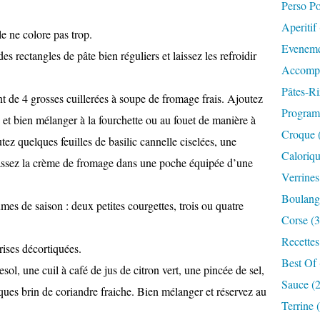
Perso P
Aperitif
le ne colore pas trop.
Eveneme
 rectangles de pâte bien réguliers et laissez les refroidir
Accompa
Pâtes-Ri
t de 4 grosses cuillerées à soupe de fromage frais. Ajoutez
Progra
e et bien mélanger à la fourchette ou au fouet de manière à
Croque 
ez quelques feuilles de basilic cannelle ciselées, une
Caloriqu
rassez la crème de fromage dans une poche équipée d’une
Verrines
Boulange
mes de saison : deux petites courgettes, trois ou quatre
Corse (3
Recettes
rises décortiquées.
Best Of 
sol, une cuil à café de jus de citron vert, une pincée de sel,
Sauce (
ques brin de coriandre fraiche. Bien mélanger et réservez au
Terrine 