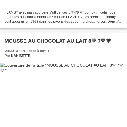
FLAMBY avec ma yaourtière Multidélices 5💚4💙💜 Bon ok … cela nous
rajeunies pas, mais connaissez-vous le FLAMBY ? Les premiers Flamby
sont apparus en 1968 dans les rayons des supermarchés… et oui. Donc, j’ai
voulu m’y essayer. Pour ceux et celles qui suivent...
MOUSSE AU CHOCOLAT AU LAIT 8💚 7💙💜
Publié le 11/10/2020 à 08:13
Par
KANISETTE