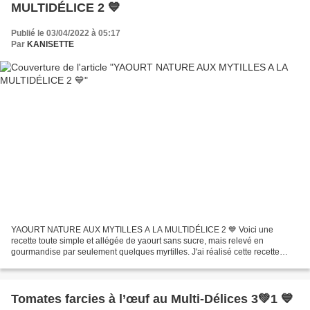
MULTIDÉLICE 2 💙
Publié le 03/04/2022 à 05:17
Par
KANISETTE
YAOURT NATURE AUX MYTILLES A LA MULTIDÉLICE 2 💙 Voici une
recette toute simple et allégée de yaourt sans sucre, mais relevé en
gourmandise par seulement quelques myrtilles. J'ai réalisé cette recette
avec ma yaourtière Multidélices que vous pourrez trouver...
Tomates farcies à l’œuf au Multi-Délices 3💚1 💙