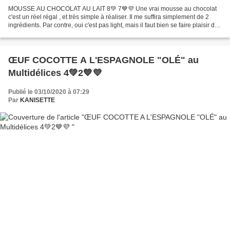
MOUSSE AU CHOCOLAT AU LAIT 8💚 7💙💜 Une vrai mousse au chocolat
c'est un réel régal , et très simple à réaliser. Il me suffira simplement de 2
ingrédients. Par contre, oui c'est pas light, mais il faut bien se faire plaisir de
temps en temps. Pour ceux...
ŒUF COCOTTE A L'ESPAGNOLE "OLÉ" au
Multidélices 4💚2💙💜
Publié le 03/10/2020 à 07:29
Par
KANISETTE