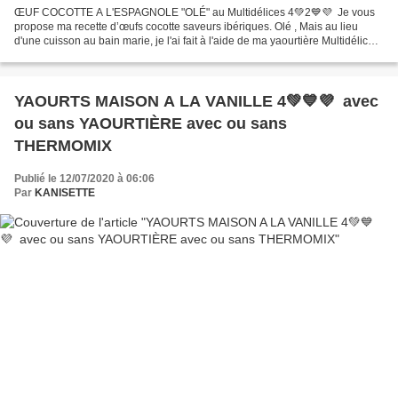
ŒUF COCOTTE A L'ESPAGNOLE "OLÉ" au Multidélices 4💚2💙💜 Je vous
propose ma recette d’œufs cocotte saveurs ibériques. Olé , Mais au lieu
d'une cuisson au bain marie, je l'ai fait à l'aide de ma yaourtière Multidélices.
Pour ceux et celles qui suivent le...
YAOURTS MAISON A LA VANILLE 4💚💙💜 avec
ou sans YAOURTIÈRE avec ou sans
THERMOMIX
Publié le 12/07/2020 à 06:06
Par
KANISETTE