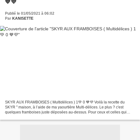
💙💜
Publié le 01/05/2021 à 06:02
Par
KANISETTE
SKYR AUX FRAMBOISES ( Multidélices ) 1💚 0 💙💜 Voilà la recette du
SKYR " maison, à l’aide de ma yaourtière Multi-délices. Le plus ? c'est
quelques framboises juste déposées au-dessus. Pour ceux et celles qui
suivent le programme WW ce sera 1💚 0💙💜 Explication...