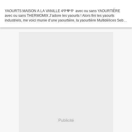
YAOURTS MAISON A LA VANILLE 4💚💙💜 avec ou sans YAOURTIÈRE
avec ou sans THERMOMIX J’adore les yaourts ! Alors fini les yaourts
industriels, me voici munie d’une yaourtière, la yaourtière Multidélices Seb
express, (12 pots). Mais je vais vous proposer...
Publicité