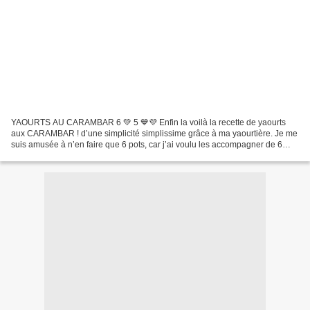
YAOURTS AU CARAMBAR 6 💚 5 💙💜 Enfin la voilà la recette de yaourts
aux CARAMBAR ! d’une simplicité simplissime grâce à ma yaourtière. Je me
suis amusée à n’en faire que 6 pots, car j’ai voulu les accompagner de 6
yaourts à la crème de marrons que vous...