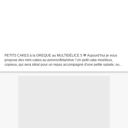
PETITS CAKES à la GREQUE au MULTIDÉLICE 5 💙 Aujourd’hui je vous
propose des mini-cakes au poivron/feta/olive ! Un petit cake moelleux,
copieux, qui sera idéal pour un repas accompagné d'une petite salade, ou
coupé en tranche pour l'apéro. Ce qui est «...