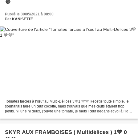
💜
Publié le 30/05/2021 à 08:00
Par
KANISETTE
Tomates farcies à l’œuf au Multi-Délices 3💚1 💙💜 Recette toute simple, je
souhaitais faire un œuf cocotte, mais trouvais que mes œufs étaient trop
petits. Ni une ni deux, j’ouvre une tomate, je mets l’œuf dedans et voilà l’idée
de cuire l’ensemble dans...
SKYR AUX FRAMBOISES ( Multidélices ) 1💚 0