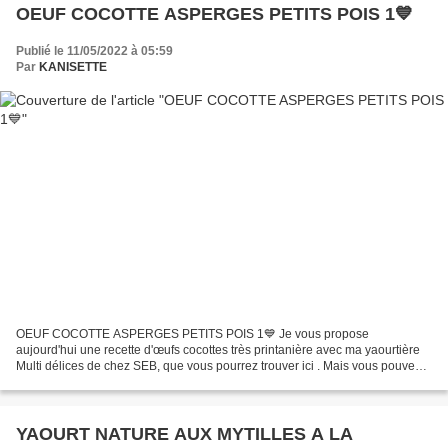
OEUF COCOTTE ASPERGES PETITS POIS 1💙
Publié le 11/05/2022 à 05:59
Par
KANISETTE
OEUF COCOTTE ASPERGES PETITS POIS 1💙 Je vous propose
aujourd'hui une recette d'œufs cocottes très printanière avec ma yaourtière
Multi délices de chez SEB, que vous pourrez trouver ici . Mais vous pouvez
très bien la réaliser au bain marie. P our moi...
YAOURT NATURE AUX MYTILLES A LA