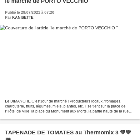
le marché de PORTO VECCHIO
Publié le 29/07/2021 à 07:20
Par
KANISETTE
Le DIMANCHE C’est jour de marché ! Producteurs locaux, fromages,
charcuterie, fruits, légumes, miels, plantes, etc. Il se tient sur la place de
l'Hôtel de Ville, la place du Monument aux Morts, la partie haute de la rue
Fred Scamaroni, et la rue du Clocher....
TAPENADE DE TOMATES au Thermomix 3 💚💙