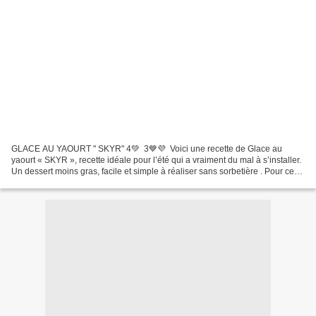
GLACE AU YAOURT " SKYR" 4💚 3💙💜 Voici une recette de Glace au
yaourt « SKYR », recette idéale pour l’été qui a vraiment du mal à s’installer.
Un dessert moins gras, facile et simple à réaliser sans sorbetière . Pour ceux
et celles qui suivent le programme...