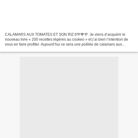
CALAMARS AUX TOMATES ET SON RIZ 6💚💙💜 Je viens d’acquérir le
nouveau livre « 200 recettes légères au cookeo » et j’ai bien l’intention de
vous en faire profiter. Aujourd’hui ce sera une poêlée de calamars aux
tomates et son riz .! J'ai modifiée la recette...