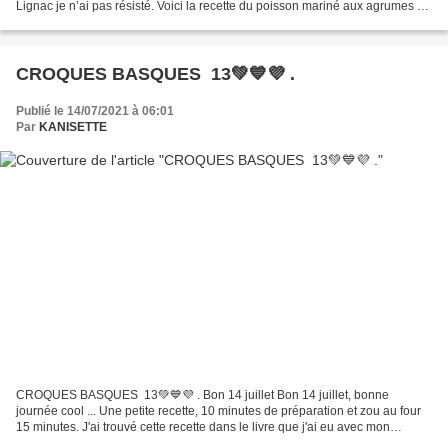
Lignac je n’ai pas résisté. Voici la recette du poisson mariné aux agrumes de
Cyril Lignac (Tous en cuisine). Pour...
CROQUES BASQUES 13💚💙💜 .
Publié le 14/07/2021 à 06:01
Par
KANISETTE
CROQUES BASQUES 13💚💙💜 . Bon 14 juillet Bon 14 juillet, bonne
journée cool ... Une petite recette, 10 minutes de préparation et zou au four
15 minutes. J'ai trouvé cette recette dans le livre que j'ai eu avec mon
empreinte grands ronds de chez Guy Demarle,...