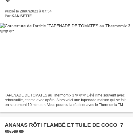
💜
Publié le 28/07/2021 à 07:54
Par
KANISETTE
TAPENADE DE TOMATES au Thermomix 3 💚💙💜 L'été rime souvent avec
retrouvaille, et rime avec apéro. Alors voici une tapenade maison qui se fait
en seulement 10 minutes. Vous pourrez la réaliser avec le Thermomix TM6
TM5 TM31, ou bien un bon mixeur. Pour...
ANANAS RÔTI FLAMBÉ ET TUILE DE COCO 7
💚6💙💜