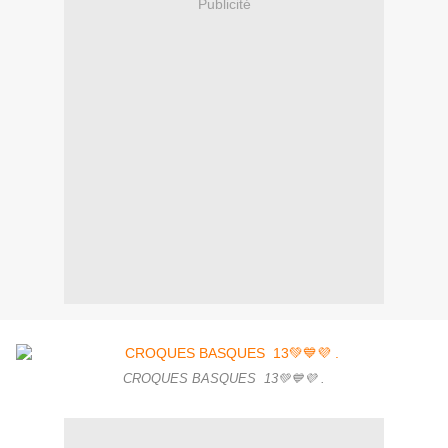
Publicité
CROQUES BASQUES 13💚💙💜 .