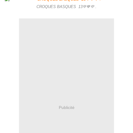
CROQUES BASQUES 13💚💙💜 .
Publicité