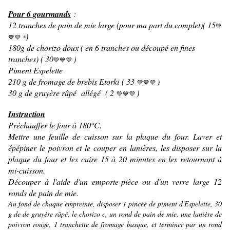
Pour 6 gourmands
:
12 tranches de pain de mie large (pour ma part du complet)( 15
💚
)
💙💜
*
180g de chorizo doux ( en 6 tranches ou découpé en fines
tranches) ( 30
)
💚💙💜
Piment Espelette
210 g de fromage de brebis Etorki ( 33
)
💚💙💜
30 g de gruyère râpé allégé ( 2
)
💚💙💜
Instruction
Préchauffer le four à 180°C.
Mettre une feuille de cuisson sur la plaque du four. Laver et
épépiner le poivron et le couper en lanières, les disposer sur la
plaque du four et les cuire 15 à 20 minutes en les retournant à
mi-cuisson.
Découper à l'aide d'un emporte-pièce ou d'un verre large 12
ronds de pain de mie.
Au fond de chaque empreinte, disposer 1 pincée de piment d'Espelette, 30
g de de gruyère râpé, le chorizo c, un rond de pain de mie, une lanière de
poivron rouge, 1 tranchette de fromage basque, et terminer par un rond