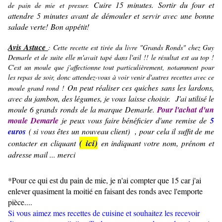
Cuire 15 minutes. Sortir du four et
de pain de mie et presser.
attendre 5 minutes avant de démouler et servir avec une bonne
salade verte!
Bon appétit!
Avis Astuce
: Cette recette est tirée du livre "Grands Ronds" chez Guy
Demarle et de suite elle m'avait tapé dans l'œil !! le résultat est au top !
C'est un moule que j'affectionne tout particulièrement, notamment pour
les repas de soir, donc attendez-vous à voir venir d'autres recettes avec ce
On peut réaliser ces quiches sans les lardons,
moule grand rond !
avec du jambon, des légumes, je vous laisse choisir.
J'ai utilisé le
moule 6 grands ronds de la marque Demarle.
Pour l'achat d'un
moule Demarle
je peux vous faire bénéficier d'une remise de
5
euros
( si vous êtes un nouveau client) , pour cela il suffit de me
( ici)
contacter en cliquant
en indiquant votre nom, prénom et
adresse mail ... merci
*Pour ce qui est du pain de mie, je n'ai compter que 15 car j'ai
enlever quasiment la moitié en faisant des ronds avec l'emporte
pièce....
Si vous aimez mes recettes de cuisine et souhaitez les recevoir