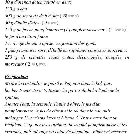
50 g d'oignon doux, coupé en deux
120 g d'eau
300 g de semoule de blé dur
( 28
)
💚💙💜
30 g d'huile d'olive
( 9
)
💚💙💜
150 g de jus de pamplemousse (1 pamplemousse env.)
(5
)
💚💙💜
le jus d'un citron jaune
1 c. à café de sel, à ajuster en fonction des goûts
1 pamplemousse rose, détaillé en suprêmes coupés en morceaux
250 g de crevettes roses cuites, décortiquées, coupées en
morceaux
( 2
)
0
💚
💙💜
Préparation
Mettre la coriandre, le persil et l'oignon dans le bol, puis
hacher 5 sec/vitesse 5. Racler les parois du bol à l'aide de la
spatule.
Ajouter l'eau, la semoule, l'huile d'olive, le jus d'un
pamplemousse, le jus de citron et le sel dans le bol, puis
mélanger 15 sec/sens inverse /vitesse 3. Transvaser dans un
récipient. Y ajouter les suprêmes du second pamplemousse et les
crevettes, puis mélanger à l'aide de la spatule. Filmer et réserver