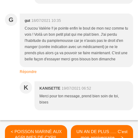
G
gut
18/07/2021 10:35
Coucou Valérie !! je pointe enfin le bout de mon nez comme tu
vois ! Voilà un bon petit plat qui me plait bien. J'ai perdu
l'habitude du pamplemousse car je n'avais pas le droit d'en
manger (contre indication avec un médicament) je ne le
prends plus alors ça va pouvoir se faire maintenant. C'est une
belle façon d'essayer merci gros bisous bon dimanche
Répondre
K
KANISETTE
19/07/2021 06:52
Merci pour ton message, prend bien soin de toi,
bises
< POISSON MARINÉ AUX
UN AN DE PLUS ..... C'est
AGRUMES DE CYRIL
mon anniversaire ... >