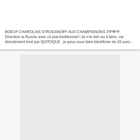
BOEUF CHAROLAIS STROGANOFF AUX CHAMPIGNONS 3💚💙💜.
Direction la Russie avec ce plat traditionnel ! Je n'ai rien eu à faire, car
directement livré par QUITOQUE . je peux vous faire bénéficier de 20 euros
de remise sur votre premier colis , ou même 60 euros...