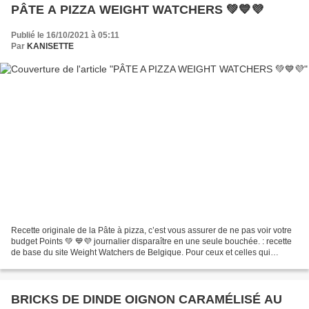
PÂTE A PIZZA WEIGHT WATCHERS 💚💙💜
Publié le 16/10/2021 à 05:11
Par
KANISETTE
Recette originale de la Pâte à pizza, c’est vous assurer de ne pas voir votre
budget Points 💚 💙💜 journalier disparaître en une seule bouchée. : recette
de base du site Weight Watchers de Belgique. Pour ceux et celles qui
suivent le programme WW ce sera...
BRICKS DE DINDE OIGNON CARAMÉLISÉ AU