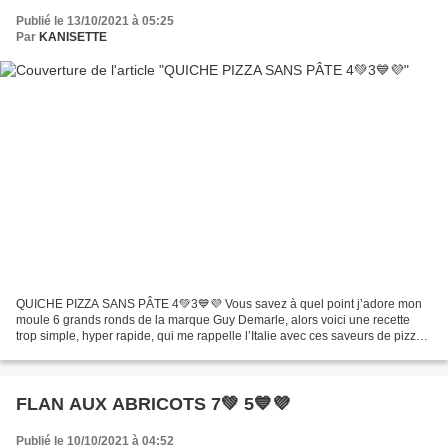
Publié le 13/10/2021 à 05:25
Par
KANISETTE
QUICHE PIZZA SANS PÂTE 4💚3💙💜 Vous savez à quel point j’adore mon
moule 6 grands ronds de la marque Guy Demarle, alors voici une recette
trop simple, hyper rapide, qui me rappelle l’Italie avec ces saveurs de pizza.
Grâce à ces grandes portions individuelle...
FLAN AUX ABRICOTS 7💚 5💙💜
Publié le 10/10/2021 à 04:52