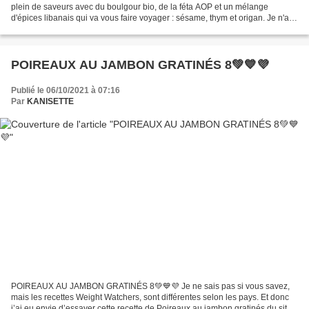
plein de saveurs avec du boulgour bio, de la féta AOP et un mélange
d'épices libanais qui va vous faire voyager : sésame, thym et origan. Je n'ai
rien eu à faire, car directement livré par QUITOQUE...
POIREAUX AU JAMBON GRATINÉS 8💚💙💜
Publié le 06/10/2021 à 07:16
Par
KANISETTE
POIREAUX AU JAMBON GRATINÉS 8💚💙💜 Je ne sais pas si vous savez,
mais les recettes Weight Watchers, sont différentes selon les pays. Et donc
j’ai eu envie d’essayer cette recette de Poireaux au jambon gratinés du site