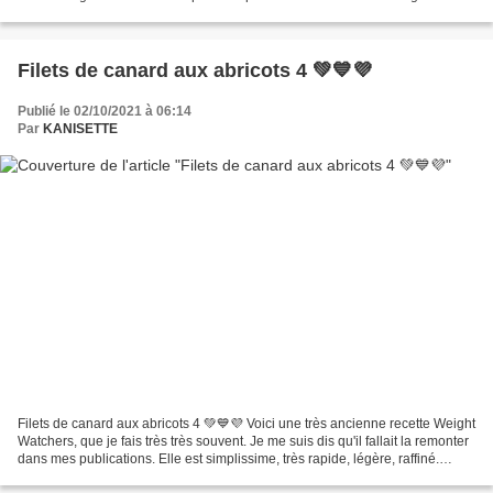
Thon en papillotes ! Pour ceux et celles qui...
Filets de canard aux abricots 4 💚💙💜
Publié le 02/10/2021 à 06:14
Par
KANISETTE
Filets de canard aux abricots 4 💚💙💜 Voici une très ancienne recette Weight
Watchers, que je fais très très souvent. Je me suis dis qu'il fallait la remonter
dans mes publications. Elle est simplissime, très rapide, légère, raffiné.
Donc, je vous la recommande...