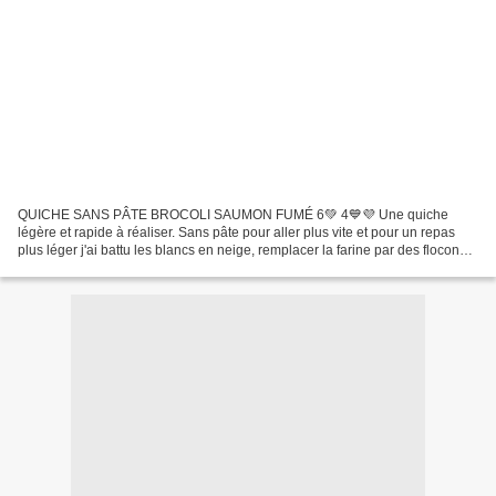
QUICHE SANS PÂTE BROCOLI SAUMON FUMÉ 6💚 4💙💜 Une quiche
légère et rapide à réaliser. Sans pâte pour aller plus vite et pour un repas
plus léger j'ai battu les blancs en neige, remplacer la farine par des flocons
d’avoine servant de liant avec un IG ( index...