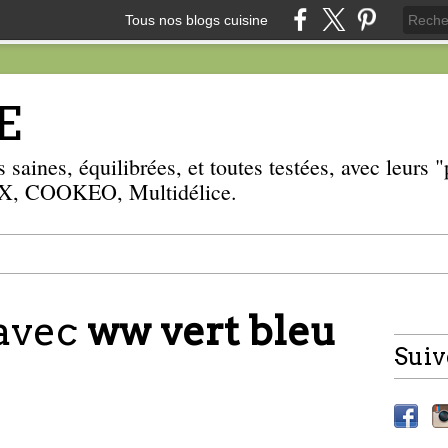
Tous nos blogs cuisine
E
 saines, équilibrées, et toutes testées, avec leurs
, COOKEO, Multidélice.
 avec
ww vert bleu
Suiv