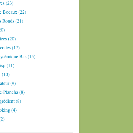
res (23)
e Bocaux (22)
s Ronds (21)
20)
ices (20)
ottes (17)
lycémique Bas (15)
isp (11)
 (10)
teur (9)
e-Plancha (8)
grédient (8)
oking (4)
(2)