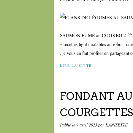
SAUMON FUME au COOKEO 2 💚1💙💜 Vo
« recettes light inratables au robot –cu
, je vous en fait profiter en partageant ce
LIRE LA SUITE
FONDANT AU
COURGETTES 
Publié le
9 avril 2023
par KANISETTE