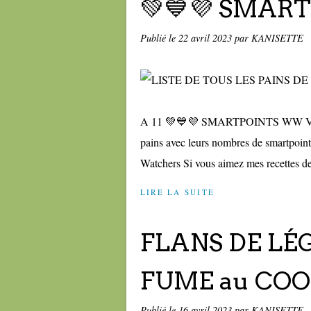
💚💙💜 SMA
Publié le
22 avril 2023
par KANISETTE
A 11 💚💙💜 SMARTPOINTS WW Voici la 
pains avec leurs nombres de smartpoin
Watchers Si vous aimez mes recettes de 
LIRE LA SUITE
FLANS DE L
FUME au COOK
Publié le
16 avril 2023
par KANISETTE