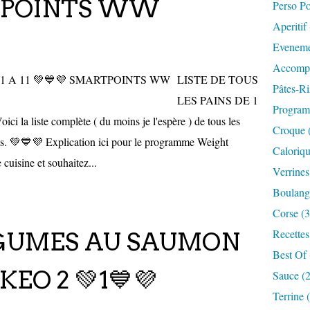
RTPOINTS WW
Perso P
Aperitif
Eveneme
Accompa
LISTE DE TOUS
Pâtes-Ri
LES PAINS DE 1
Progra
liste complète ( du moins je l'espère ) de tous les
Croque 
ts. 💚💙💜 Explication ici pour le programme Weight
Caloriqu
cuisine et souhaitez...
Verrines
Boulange
Corse (3
Recettes
ÉGUMES AU SAUMON
Best Of 
EO 2 💚1💙💜
Sauce (
Terrine 