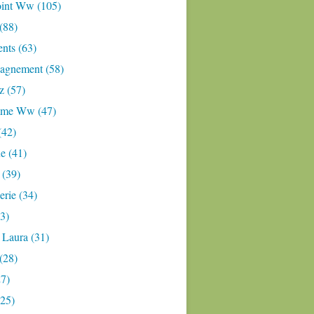
oint Ww (105)
 (88)
nts (63)
gnement (58)
z (57)
mme Ww (47)
(42)
e (41)
 (39)
rie (34)
3)
 Laura (31)
(28)
27)
(25)