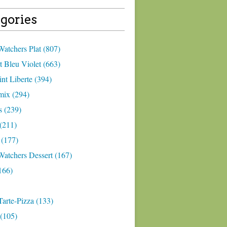
gories
atchers Plat (807)
 Bleu Violet (663)
nt Liberte (394)
ix (294)
 (239)
(211)
 (177)
Watchers Dessert (167)
166)
arte-Pizza (133)
(105)