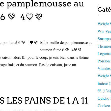
 de pamplemousse au
Caté
6 💚 4💙💜
Weight W
Ww Vert
Smartpoi
Mille-feuille de pamplemousse au
Thermom
saumon fumé 6 💚 4💙💜
Legumes
 saison, alors là , pour le coup, je suis bien dans le thème
Poisson 
age frais, et du saumon. Pas de cuisson, juste un
Viandes
Weight 
Entree (
💙 (134)
 LES PAINS DE 1 A 11
Quiche-T
Cookeo 