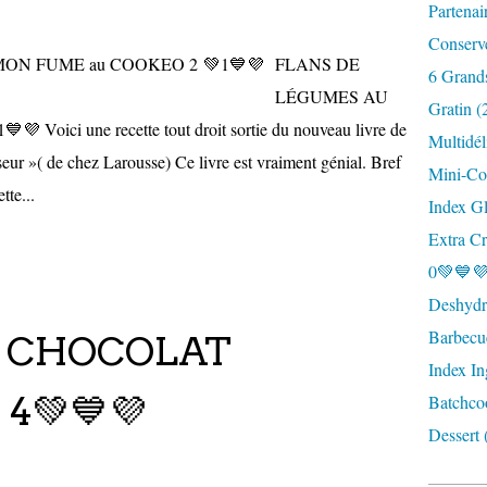
Partenai
Conserv
FLANS DE
6 Grand
LÉGUMES AU
Gratin (
ici une recette tout droit sortie du nouveau livre de
Multidél
iseur »( de chez Larousse) Ce livre est vraiment génial. Bref
Mini-Coc
tte...
Index G
Extra Cr
0💚💙💜
Deshydra
Barbecu
 CHOCOLAT
Index In
4💚💙💜
Batchco
Dessert 