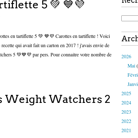
Rec
tiflette 5 💚 💙💜
ottes en tartiflette 5 💚 💙💜 Carottes en tartiflette ! Voici
Arch
 recette qui avait fait un carton en 2017 ! j'avais envie de
tchers 5 💚💙💜 par pers. Pour connaitre votre nombre de
2026
Mai
(
Févri
Janvi
2025
s Weight Watchers 2
2024
2023
2022
2021