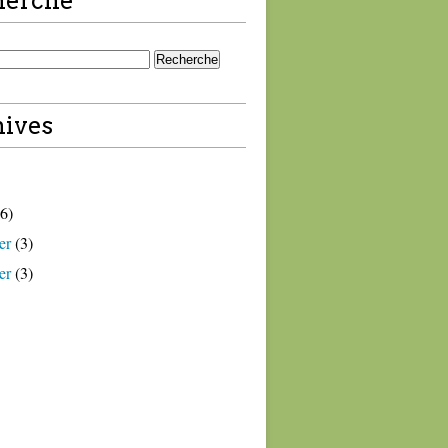
herche
ives
6)
er
(3)
er
(3)