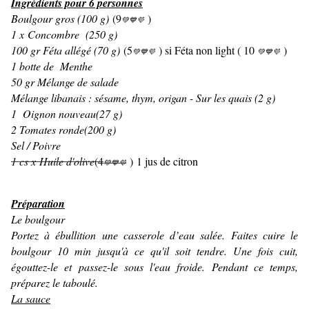
Ingrédients pour 6 personnes
Boulgour gros (100 g)
(9
)
💚
💙💜
1 x Concombre (250 g)
100 gr Féta allégé (70 g)
(5
) si Féta non light ( 10
)
💚
💙💜
💚
💙💜
1 botte de Menthe
50 gr Mélange de salade
Mélange libanais : sésame, thym, origan - Sur les quais (2 g)
1 Oignon nouveau(27 g)
2 Tomates ronde(200 g)
Sel / Poivre
1 cs x Huile d'olive
(4
) 1 jus de citron
💚
💙💜
Préparation
Le boulgour
Portez à ébullition une casserole d’eau salée. Faites cuire le
boulgour 10 min jusqu'à ce qu'il soit tendre. Une fois cuit,
égouttez-le et passez-le sous l'eau froide. Pendant ce temps,
préparez le taboulé.
La sauce