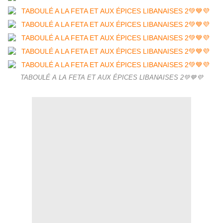
TABOULÉ A LA FETA ET AUX ÉPICES LIBANAISES 2💚💙💜