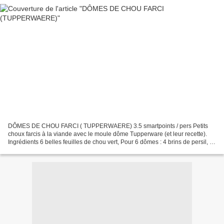
DÔMES DE CHOU FARCI ( TUPPERWAERE) 3.5 smartpoints / pers Petits
choux farcis à la viande avec le moule dôme Tupperware (et leur recette).
Ingrédients 6 belles feuilles de chou vert, Pour 6 dômes : 4 brins de persil, 1
gousse d'ail, 1 oignon rouge, 1...