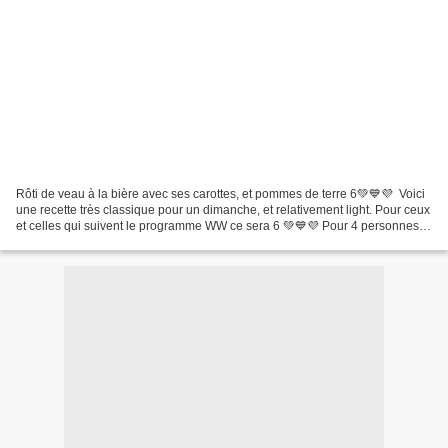
Rôti de veau à la bière avec ses carottes, et pommes de terre 6💚💙💜 Voici
une recette très classique pour un dimanche, et relativement light. Pour ceux
et celles qui suivent le programme WW ce sera 6 💚💙💜 Pour 4 personnes (
8 spts / pers) très copieux...