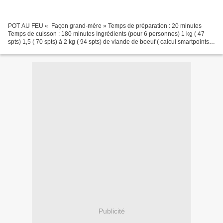
POT AU FEU « Façon grand-mère » Temps de préparation : 20 minutes
Temps de cuisson : 180 minutes Ingrédients (pour 6 personnes) 1 kg ( 47
spts) 1,5 ( 70 spts) à 2 kg ( 94 spts) de viande de boeuf ( calcul smartpoints
pour de la macreuse) ( ou plat de...
Publicité