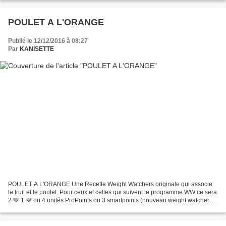
POULET A L'ORANGE
Publié le 12/12/2016 à 08:27
Par
KANISETTE
POULET A L'ORANGE Une Recette Weight Watchers originale qui associe
le fruit et le poulet. Pour ceux et celles qui suivent le programme WW ce sera
2 💚 1 💜 ou 4 unités ProPoints ou 3 smartpoints (nouveau weight watchers)
Explication ici pour le programme...