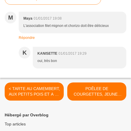
M
Maya
01/01/2017 19:08
L'association filet mignon et chorizo doit être délicieux
Répondre
K
KANISETTE
01/01/2017 19:29
oui, très bon
< TARTE AU CAMEMBERT,
POÊLEE DE
AUX PETITS POIS ET A LA
COURGETTES, JEUNES
COURGETTE
CEPES, AUX FRUITS DES
BOIS >
Hébergé par Overblog
Top articles