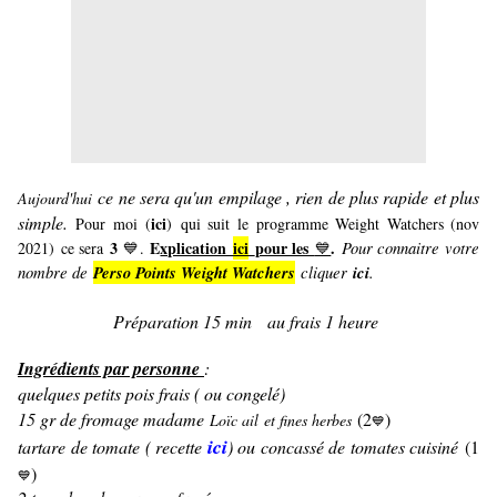
ce ne sera qu'un empilage , rien de plus rapide et plus
Aujourd'hui
simple.
ici
Pour moi (
) qui suit le programme Weight Watchers (nov
3
E
xplication
ici
pour les
.
Pour connaitre votre
2021) ce sera
💙.
💙
nombre de
Perso Points Weight Watchers
cliquer
ici
.
Préparation 15 min au frais 1 heure
Ingrédients par personne
:
quelques petits pois frais ( ou congelé)
15 gr de fromage madame
(
2
)
Loïc ail et fines herbes
💙
ici
tartare de tomate ( recette
) ou concassé de tomates cuisiné
(
1
)
💙