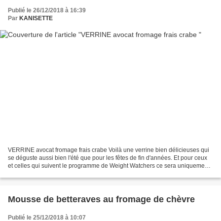
Publié le 26/12/2018 à 16:39
Par
KANISETTE
VERRINE avocat fromage frais crabe Voilà une verrine bien délicieuses qui
se déguste aussi bien l'été que pour les fêtes de fin d'années. Et pour ceux
et celles qui suivent le programme de Weight Watchers ce sera uniquement
1 smartpoint liberté par pers....
Mousse de betteraves au fromage de chèvre
Publié le 25/12/2018 à 10:07