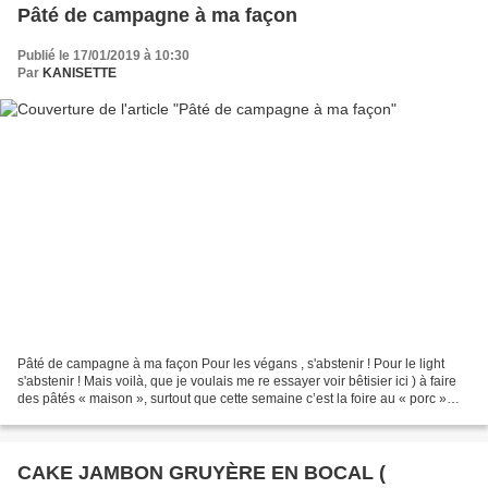
Pâté de campagne à ma façon
Publié le 17/01/2019 à 10:30
Par
KANISETTE
Pâté de campagne à ma façon Pour les végans , s'abstenir ! Pour le light
s'abstenir ! Mais voilà, que je voulais me re essayer voir bêtisier ici ) à faire
des pâtés « maison », surtout que cette semaine c’est la foire au « porc »
dans mon supermarché....
CAKE JAMBON GRUYÈRE EN BOCAL (