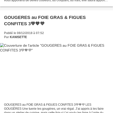
vous apportera de belles couleurs, du croquant, du frais, elle saura apporter
de la légèreté pendant...
GOUGERES au FOIE GRAS & FIGUES
CONFITES 3💚💙💜
Publié le 08/12/2018 à 07:52
Par
KANISETTE
GOUGERES au FOIE GRAS & FIGUES CONFITES 3💚💙💜 LES
GOUGÈRES Une tuerie les gougères, un vrai régal. J’ai appris à les faire
dans un atelier de cuisine, mais cette fois-ci j’ai voulu les faire à l’aide du