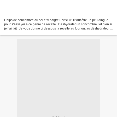
Chips de concombre au sel et vinaigre 0 💚💙💜. Il faut être un peu dingue
pour s’essayer à ce genre de recette . Déshydrater un concombre ! et bien si
je l’ai fait ! Je vous donne ci dessous la recette au four ou, au déshydrateur.
Donc pour ceux et celles...