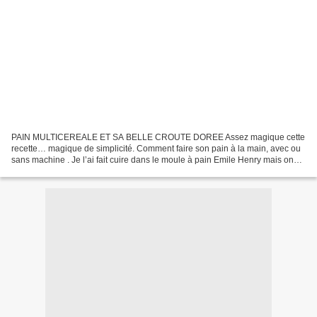
PAIN MULTICEREALE ET SA BELLE CROUTE DOREE Assez magique cette
recette… magique de simplicité. Comment faire son pain à la main, avec ou
sans machine . Je l’ai fait cuire dans le moule à pain Emile Henry mais on
peut utiliser aussi bien la cocotte en...