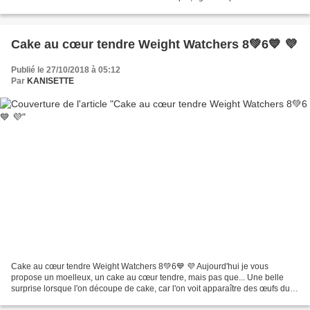
Pour les Weight Watchers...
Cake au cœur tendre Weight Watchers 8💚6💙 💜
Publié le 27/10/2018 à 05:12
Par
KANISETTE
Cake au cœur tendre Weight Watchers 8💚6💙 💜 Aujourd'hui je vous
propose un moelleux, un cake au cœur tendre, mais pas que... Une belle
surprise lorsque l'on découpe de cake, car l'on voit apparaître des œufs durs
! et oui, vous allez en surprendre plus...