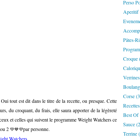
Perso P
Aperitif
Eveneme
Accompa
Pâtes-Ri
Progra
Croque 
Caloriqu
Verrines
Boulange
Corse (3
Oui tout est dit dans le titre de la recette, ou presque. Cette
Recettes
rs, du croquant, du frais, elle saura apporter de la légèreté
Best Of 
r ceux et celles qui suivent le programme Weight Watchers ce
Sauce (
é ou 2
par personne.
💚💙💜
Terrine 
ight Watchers