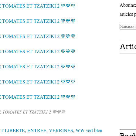
Abonnez-
articles 
Arti
 TOMATES ET TZATZIKI 2 💚💙💜
T LIBERTE
,
ENTREE
,
VERRINES
,
WW vert bleu