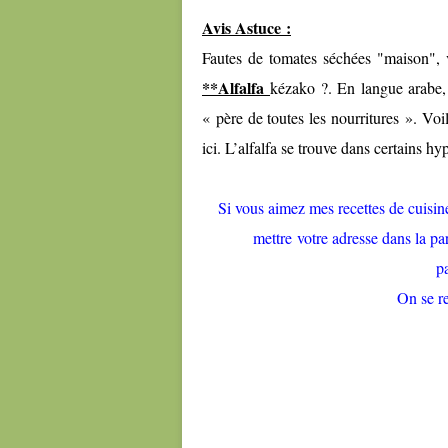
Avis Astuce :
Fautes de tomates séchées "maison", 
**Alfalfa
kézako ?. En langue arabe, l
« père de toutes les nourritures ». Voil
ici. L’alfalfa se trouve dans certains 
Si vous aimez mes recettes de cuisine 
mettre votre adresse dans la par
p
On se 