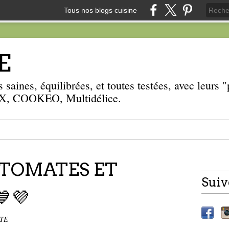
Tous nos blogs cuisine
E
 saines, équilibrées, et toutes testées, avec leurs
, COOKEO, Multidélice.
 TOMATES ET
Suiv
💙💜
TTE