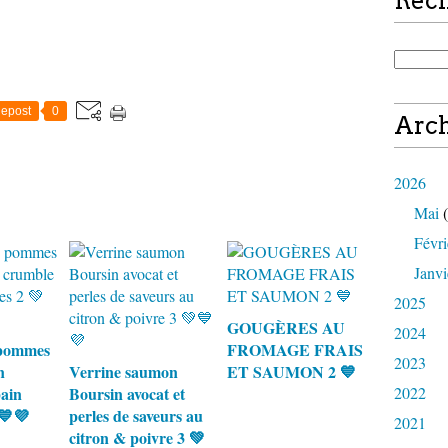
Rec
epost
0
Arch
2026
Mai
(
Févri
Janvi
2025
GOUGÈRES AU
2024
 pommes
FROMAGE FRAIS
2023
n
Verrine saumon
ET SAUMON 2 💙
ain
Boursin avocat et
2022
💙💜
perles de saveurs au
2021
citron & poivre 3 💚