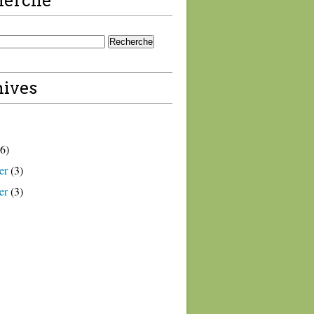
herche
ives
6)
er
(3)
er
(3)