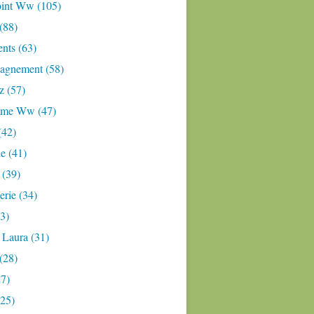
oint Ww (105)
 (88)
nts (63)
gnement (58)
z (57)
mme Ww (47)
(42)
e (41)
 (39)
rie (34)
3)
 Laura (31)
(28)
27)
(25)