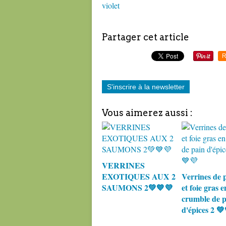
violet
Partager cet article
R
S'inscrire à la newsletter
Vous aimerez aussi :
VERRINES
EXOTIQUES AUX 2
Verrines de
SAUMONS 2💚💙💜
et foie gras e
crumble de p
d'épices 2 