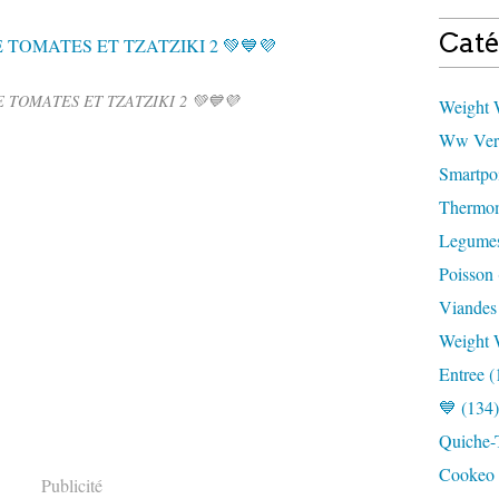
Caté
 TOMATES ET TZATZIKI 2 💚💙💜
Weight W
Ww Vert
Smartpoi
Thermom
Legumes
Poisson 
Viandes
Weight 
Entree (
💙 (134)
Quiche-T
Cookeo 
Publicité