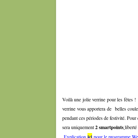
Voilà une jolie verrine pour les fêtes ! 
verrine vous apportera de belles couleu
pendant ces périodes de festivité. Pou
2 smartpoints
sera uniquement
libert
ici
Explication
pour le programme We