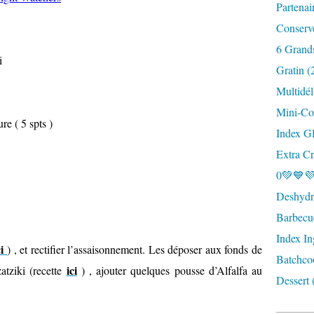
Partenai
Conserv
6 Grand
i
Gratin (
Multidél
Mini-Coc
re ( 5 spts )
Index G
Extra Cr
0💚💙💜
Deshydra
Barbecu
Index In
ci
) , et rectifier l’assaisonnement. Les déposer aux fonds de
Batchco
ici
atziki (recette
) , ajouter quelques pousse d’Alfalfa au
Dessert 