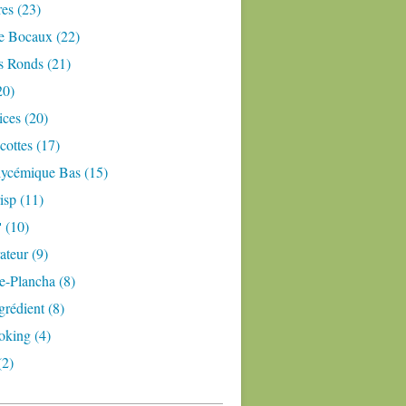
res (23)
e Bocaux (22)
s Ronds (21)
20)
ices (20)
ottes (17)
lycémique Bas (15)
isp (11)
 (10)
teur (9)
e-Plancha (8)
grédient (8)
oking (4)
(2)