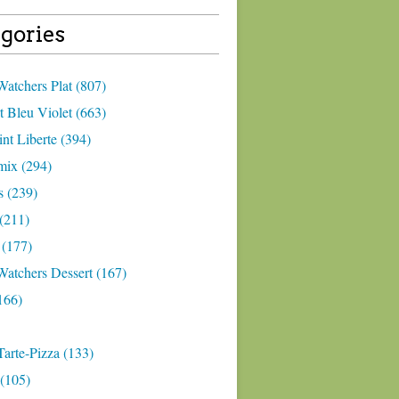
gories
atchers Plat (807)
 Bleu Violet (663)
nt Liberte (394)
ix (294)
 (239)
(211)
 (177)
Watchers Dessert (167)
166)
arte-Pizza (133)
(105)