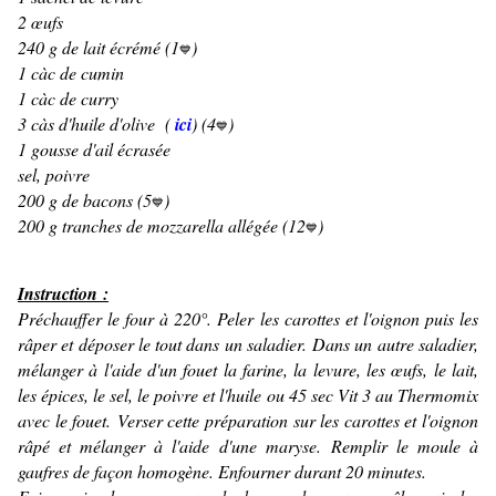
2 œufs
240 g de lait écrémé (1
)
💙
1 càc de cumin
1 càc de curry
3 càs d'huile d'olive (
ici
) (4
)
💙
1 gousse d'ail écrasée
sel, poivre
200 g de bacons (5
)
💙
200 g tranches de mozzarella allégée (12
)
💙
Instruction :
Préchauffer le four à 220°. Peler les carottes et l'oignon puis les
râper et déposer le tout dans un saladier.
Dans un autre saladier,
mélanger à l'aide d'un fouet la farine, la levure, les œufs, le lait,
les épices, le sel, le poivre et l'huile ou 45 sec Vit 3 au Thermomix
avec le fouet.
Verser cette préparation sur les carottes et l'oignon
râpé et mélanger à l'aide d'une maryse.
Remplir le moule à
gaufres de façon homogène. Enfourner durant 20 minutes.