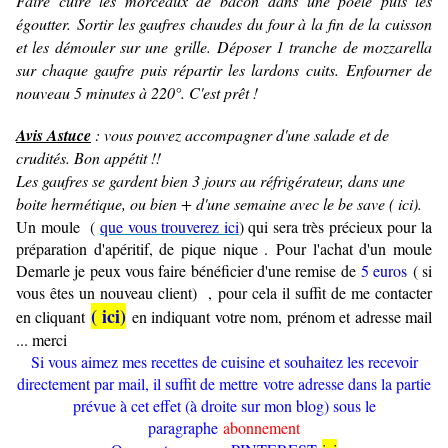
Faire cuire les morceaux de bacon dans une poêle puis les
égoutter.
Sortir les gaufres chaudes du four à la fin de la cuisson
et les démouler sur une grille.
Déposer 1 tranche de mozzarella
sur chaque gaufre puis répartir les lardons cuits.
Enfourner de
nouveau 5 minutes à 220°. C'est prêt !
Avis Astuce
: vous pouvez accompagner d'une salade et de
crudités. Bon appétit !!
Les gaufres se gardent bien 3 jours au réfrigérateur, dans une
boite hermétique, ou bien + d'une semaine avec le be save ( ici).
Un moule (
que vous trouverez ici
) qui sera très précieux pour la
préparation d'apéritif, de pique nique .
Pour l'achat d'un moule
Demarle je peux vous faire bénéficier d'une remise de
5 euros
( si
vous êtes un nouveau client) , pour cela il suffit de me contacter
( ici)
en cliquant
en indiquant votre nom, prénom et adresse mail
... merci
Si vous aimez mes recettes de cuisine et souhaitez les recevoir
directement par mail, il suffit de mettre votre adresse dans la partie
prévue à cet effet (à droite sur mon blog) sous le
paragraphe
abonnement