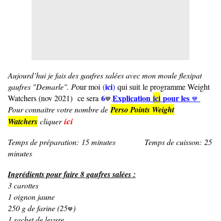
Aujourd’hui je fais des gaufres salées avec mon moule flexipat
ici
gaufres "Demarle". P
our moi
(
)
qui suit le programme Weight
6
Explication
ici
pour les
Watchers (nov 2021) ce sera
💙.
💙
Pour connaitre votre nombre de
Perso Points Weight
ici
Watchers
cliquer
Temps de préparation: 15 minutes Temps de cuisson: 25
minutes
Ingrédients pour faire 8 gaufres salées :
3 carottes
1 oignon jaune
250 g de farine (25
)
💙
1 sachet de levure