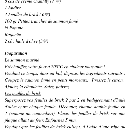
8 càs de crème chantilly (7
)
💙
1 Endive
4 Feuilles de brick ( 6
)
💙
100 gr Petites tranches de saumon fumé
½ Pomme
Roquette
2 càc huile d'olive (3
)
💙
Préparation
Le saumon mariné
Préchauffez votre four à 200°C en chaleur tournante !
Pendant ce temps, dans un bol, déposez les ingrédients suivants :
Coupez le saumon fumé en petits morceaux. Pressez le citron.
Ajoutez la ciboulette. Salez, poivrez.
Les feuilles de brick
Superposez vos feuilles de brick 2 par 2 en badigeonnant d'huile
d'olive entre chaque feuille. Découpez chaque double feuille en
4 (comme un camembert). Placez les feuilles de brick sur une
plaque allant au four. Enfournez 5 min.
Pendant que les feuilles de brick cuisent, à l’aide d’une râpe ou