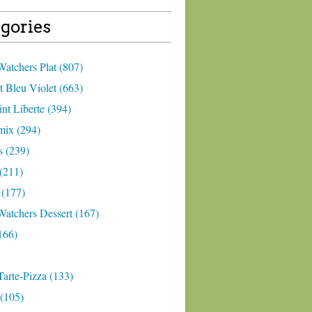
gories
atchers Plat (807)
 Bleu Violet (663)
nt Liberte (394)
ix (294)
 (239)
(211)
 (177)
Watchers Dessert (167)
166)
arte-Pizza (133)
(105)