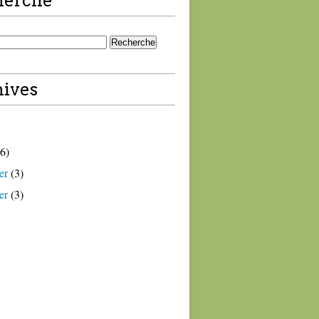
herche
ives
6)
er
(3)
er
(3)