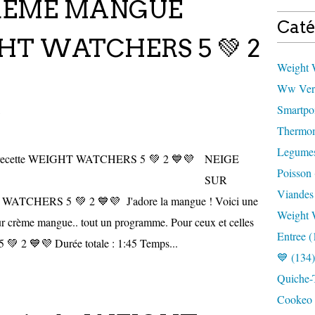
CRÈME MANGUE
Caté
GHT WATCHERS 5 💚 2
Weight W
Ww Vert
Smartpoi
Thermom
Legumes
NEIGE
Poisson 
SUR
Viandes
CHERS 5 💚 2 💙💜 J'adore la mangue ! Voici une
Weight 
ur crème mangue.. tout un programme. Pour ceux et celles
Entree (
 💚 2 💙💜 Durée totale : 1:45 Temps...
💙 (134)
Quiche-T
Cookeo 