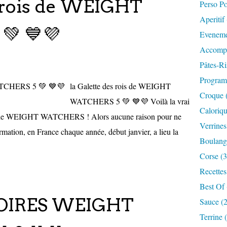
s rois de WEIGHT
Perso P
Aperitif
 💙💜
Eveneme
Accompa
Pâtes-Ri
Progra
la Galette des rois de WEIGHT
Croque 
WATCHERS 5 💚 💙💜 Voilà la vrai
Caloriqu
rois de WEIGHT WATCHERS ! Alors aucune raison pour ne
Verrines
rmation, en France chaque année, début janvier, a lieu la
Boulange
Corse (3
Recettes
Best Of 
OIRES WEIGHT
Sauce (
Terrine 