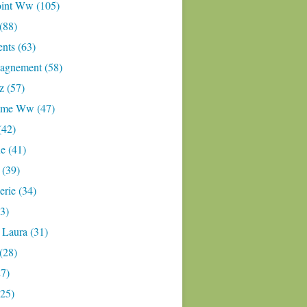
oint Ww (105)
 (88)
nts (63)
gnement (58)
z (57)
mme Ww (47)
(42)
e (41)
 (39)
rie (34)
3)
 Laura (31)
(28)
27)
(25)