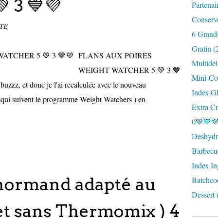
 3 💙💜
Partenai
Conserv
TTE
6 Grand
Gratin (
FLANS AUX POIRES
Multidél
WEIGHT WATCHER 5 💚 3 💙
Mini-Coc
 buzzz, et donc je l'ai recalculée avec le nouveau
Index G
qui suivent le programme Weight Watchers ) en
Extra Cr
0💚💙💜
Deshydra
Barbecu
Index In
normand adapté au
Batchco
Dessert 
t sans Thermomix ) 4