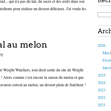
Rec
el... qui n'a pas du lait, du sucre et des œufs dans son
édients pour réaliser un dessert délicieux. J'ai voulu les
Arch
al au melon
2026
Mai
(
TE
Févri
Janvi
t Weight Watchers, tout droit sortie du site de Weight
2025
 ! Alors comme c'est encore la saison du melon et que
2024
Bavarois estival au melon, un dessert plein de fraîcheur !
2023
2022
2021