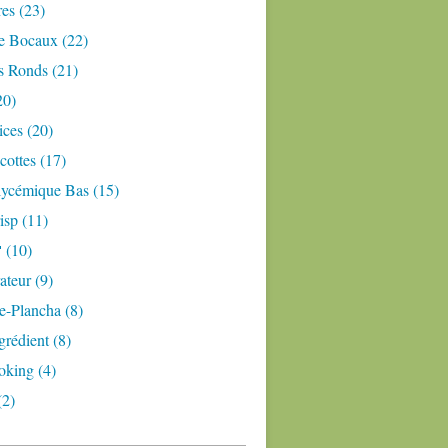
res (23)
e Bocaux (22)
s Ronds (21)
20)
ices (20)
ottes (17)
lycémique Bas (15)
isp (11)
 (10)
teur (9)
e-Plancha (8)
grédient (8)
oking (4)
(2)