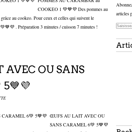
POMMES AU CARAMBAR au
Abonnez-
COOKEO 1 💚💙💜 Des pommes au
articles 
e grâce au cookeo. Pour ceux et celles qui suivent le
💙💜 . Préparation 3 minutes / cuisson 7 minutes !
Arti
T AVEC OU SANS
 5💙💜
TTE
ŒUFS AU LAIT AVEC OU
SANS CARAMEL 6💚 5💙💜