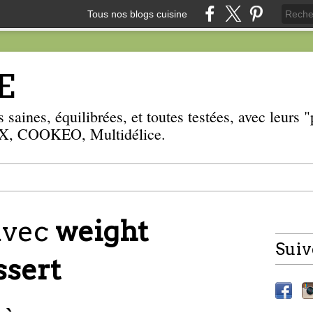
Tous nos blogs cuisine
E
 saines, équilibrées, et toutes testées, avec leurs
, COOKEO, Multidélice.
 avec
weight
Suiv
ssert