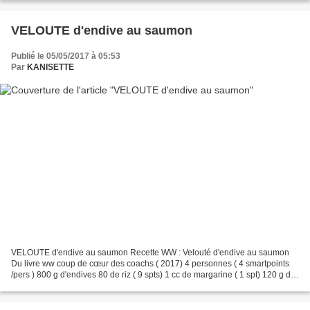
………………………………… 3 💚💙💜 Cidre doux 200...
VELOUTE d'endive au saumon
Publié le 05/05/2017 à 05:53
Par
KANISETTE
VELOUTE d'endive au saumon Recette WW : Velouté d'endive au saumon
Du livre ww coup de cœur des coachs ( 2017) 4 personnes ( 4 smartpoints
/pers ) 800 g d'endives 80 de riz ( 9 spts) 1 cc de margarine ( 1 spt) 120 g de
saumon fumé ( 5 spts) ou truite...