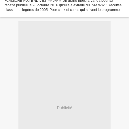
FLAMICHE AUX ENDIVES 7💚5💙💜 Un grand merci à Vanda pour sa
recette publiée le 20 octobre 2016 qu’elle a extraite du livre WW * Recettes
classiques légères de 2005. Pour ceux et celles qui suivent le programme
WW ce sera 7 💚 5 💙💜 ou 6 smartpoint Explication...
Publicité