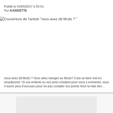
Publié le 03/05/2017 à 05:51
Par
KANISETTE
vous avez dit Mcdo ? Vous allez manger au Mcdo? Cela va faire mal en
smartpoints ! Si vos enfants ou vos amis insistent pour vous y emmener, vous
n’aurez plus d’excuses pour ne pas compter vos points.Voici la liste des
valeurs du menu McDonald’s en Smartpoints!...