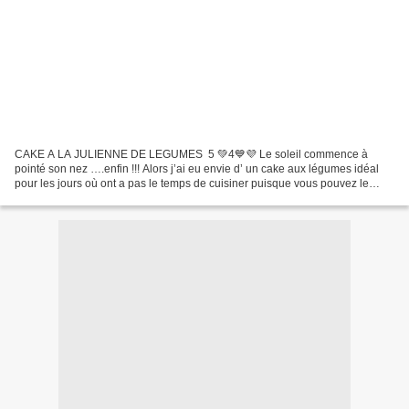
CAKE A LA JULIENNE DE LEGUMES 5 💚4💙💜 Le soleil commence à
pointé son nez ….enfin !!! Alors j’ai eu envie d’ un cake aux légumes idéal
pour les jours où ont a pas le temps de cuisiner puisque vous pouvez le
préparer la veille. Pour ceux et celles qui...