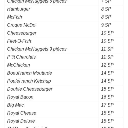
Chicken McNuggets 6 pièces
7 SP
Hamburger
8 SP
McFish
8 SP
Croque McDo
9 SP
Cheeseburger
10 SP
Filet-O-Fish
10 SP
Chicken McNuggets 9 pièces
11 SP
P’tit Charolais
11 SP
McChicken
12 SP
Boeuf ranch Moutarde
14 SP
Poulet ranch Ketchup
14 SP
Double Cheeseburger
15 SP
Royal Bacon
16 SP
Big Mac
17 SP
Royal Cheese
18 SP
Royal Deluxe
18 SP