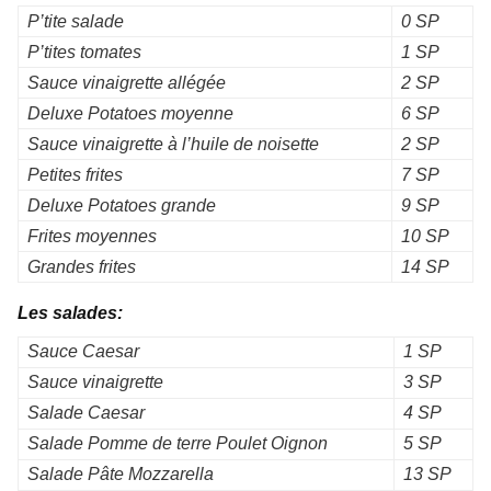
P’tite salade
0 SP
P’tites tomates
1 SP
Sauce vinaigrette allégée
2 SP
Deluxe Potatoes moyenne
6 SP
Sauce vinaigrette à l’huile de noisette
2 SP
Petites frites
7 SP
Deluxe Potatoes grande
9 SP
Frites moyennes
10 SP
Grandes frites
14 SP
Les salades:
Sauce Caesar
1 SP
Sauce vinaigrette
3 SP
Salade Caesar
4 SP
Salade Pomme de terre Poulet Oignon
5 SP
Salade Pâte Mozzarella
13 SP