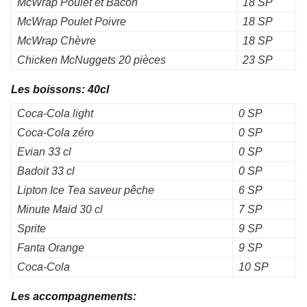
McWrap Poulet et Bacon
18 SP
McWrap Poulet Poivre
18 SP
McWrap Chèvre
18 SP
Chicken McNuggets 20 pièces
23 SP
Les boissons: 40cl
Coca-Cola light
0 SP
Coca-Cola zéro
0 SP
Evian 33 cl
0 SP
Badoit 33 cl
0 SP
Lipton Ice Tea saveur pêche
6 SP
Minute Maid 30 cl
7 SP
Sprite
9 SP
Fanta Orange
9 SP
Coca-Cola
10 SP
Les accompagnements: