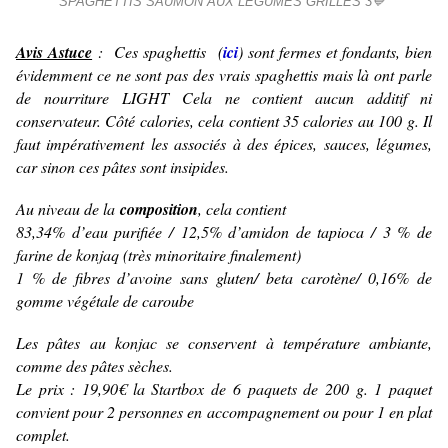
SPAGHETTIS SAUMON AUX LÉGUMES GRILLÉS 3💙
Avis Astuce
: Ces spaghettis (
ici
) sont fermes et fondants, bien
évidemment ce ne sont pas des vrais spaghettis mais là ont parle
de nourriture LIGHT Cela ne contient aucun additif ni
conservateur. Côté calories, cela contient 35 calories au 100 g. Il
faut impérativement les associés à des épices, sauces, légumes,
car sinon ces pâtes sont insipides.
Au niveau de la
composition
, cela contient
83,34% d’eau purifiée /
12,5% d’amidon de tapioca /
3 % de
farine de konjaq (très minoritaire finalement)
1 % de fibres d’avoine sans gluten/
beta carotène/
0,16% de
gomme végétale de caroube
Les pâtes au konjac se conservent à température ambiante,
comme des pâtes sèches.
Le prix : 19,90€ la Startbox de 6 paquets de 200 g. 1 paquet
convient pour 2 personnes en accompagnement ou pour 1 en plat
complet.