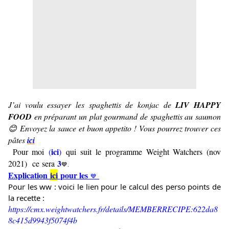
J’ai voulu essayer les spaghettis de konjac de
LIV HAPPY
FOOD
en préparant un plat gourmand de spaghettis au saumon
😊 Envoyez la sauce et buon appetito ! Vous pourrez trouver ces
pâtes
ici
ici
P
our moi
(
)
qui suit le programme Weight Watchers (nov
3
2021) ce sera
💙.
Explication
ici
pour les
💙
Pour les ww : voici le lien pour le calcul des perso points de 
la recette : 
https://cmx.weightwatchers.fr/details/MEMBERRECIPE:622da8
8c415d9943f5074f4b