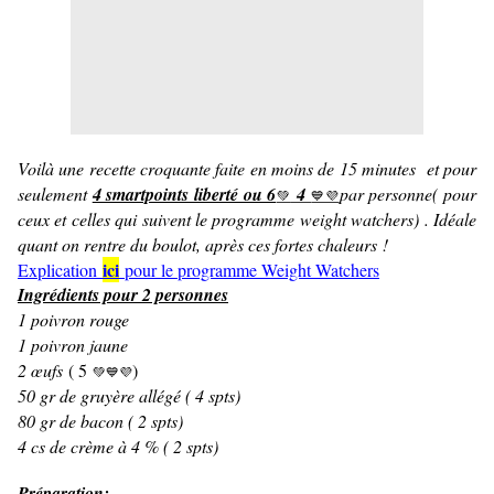
Voilà une recette croquante faite en moins de 15 minutes et pour
seulement
4 smartpoints liberté ou 6
4
par personne( pour
💚
💙💜
ceux et celles qui suivent le programme weight watchers) . Idéale
quant on rentre du boulot, après ces fortes chaleurs !
ici
Explication
pour le programme Weight Watchers
Ingrédients pour 2 personnes
1 poivron rouge
1 poivron jaune
2 œufs
( 5
)
💚
💙💜
50 gr de gruyère allégé ( 4 spts)
80 gr de bacon ( 2 spts)
4 cs de crème à 4 % ( 2 spts)
Préparation: