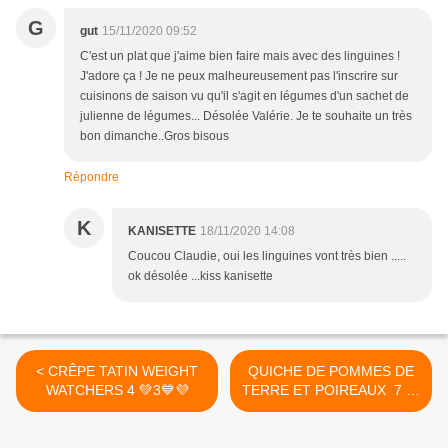
G
gut
15/11/2020 09:52
C'est un plat que j'aime bien faire mais avec des linguines !
J'adore ça ! Je ne peux malheureusement pas l'inscrire sur
cuisinons de saison vu qu'il s'agit en légumes d'un sachet de
julienne de légumes... Désolée Valérie. Je te souhaite un très
bon dimanche..Gros bisous
Répondre
K
KANISETTE
18/11/2020 14:08
Coucou Claudie, oui les linguines vont très bien .....
ok désolée ...kiss kanisette
< CRÊPE TATIN WEIGHT
QUICHE DE POMMES DE
WATCHERS 4 💚3💙💜
TERRE ET POIREAUX 7 💚
5 💙4 💜 >