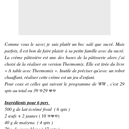
Comme vous le savez je suis plutôt un bec salé que sucré. Mais
parfois, il est bon de faire plaisir à sa petite famille avec du sucré.
La crème pâtissière est une des bases de la pâtisserie alors j’ai
choisi de la réaliser en version Thermomix. Elle est tirée du livre
« A table avec Thermomix ». Inutile de préciser qu'avec un robot
chauffant, réaliser cette crème est un jeu d'enfant.
Pour ceux et celles qui suivent le programme de WW , c'est 29
spts au total ou 39
29
💚
💙💜
Ingrédients pour 6 pers
500 g de lait écrémé froid ( 6 spts )
2 œufs + 2 jaunes
( 10
)
💚
💙💜
40 g de maïzena ( 4 spts )
70 g de sucre blanc ( 17 spts )