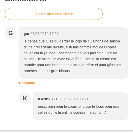
Ajouter un commentaire
G
gut
27/05/2019 17:33
je pense que tu as du garder le logo de cuisinons de saison
d'une précédente recette, si tu fais comme moi des copier
coller, car là j'ai beau chercher je ne vois pas ce qui est de
saison ! Je m'amuse avec toi valérie !! <br /> Ta crème est
parfaite pour une bonne petite tarte derrière et pour gâter tes
proches ! merci ! gros bisous
Répondre
K
KANISETTE
28/05/2019 06:50
oups, bein pour le coup, je laisse le logo, pour que
celles qui te lisent , te comprenne et na ...;)