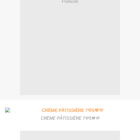
Publicité
CRÈME PÂTISSIÈRE 7💚5💙💜