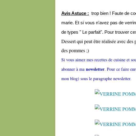
Avis Astuce :
trop bien ! Faute de coo
marie. Et si vous n'avez pas de verri
de types " Le parfait". Pour trouver ces
Dessert qui peut être réalisée avec des p
des pommes ;)
Si vous aimez mes recettes de cuisine et so
newsletter
abonner à ma
. Pour ce faire enr
mon blog) sous le paragraphe newsletter.