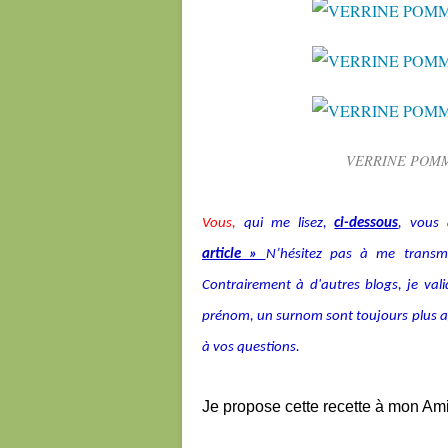
VERRINE POMM
Vous,
qui me lisez,
ci-dessous
, vous 
article »
N’hésitez pas à me transmet
Contrairement à d'autres blogs, je v
prénom, un surnom sont toujours plus agré
à vos questions.
Je propose cette recette à mon Am