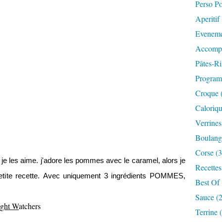
Perso P
Aperitif
Eveneme
Accompa
Pâtes-Ri
Progra
Croque 
Caloriqu
Verrines
Boulange
Corse (3
je les aime. j'adore les pommes avec le caramel, alors je
Recettes
etite recette. Avec uniquement 3 ingrédients POMMES,
Best Of 
Sauce (
ight W
atchers
Terrine 