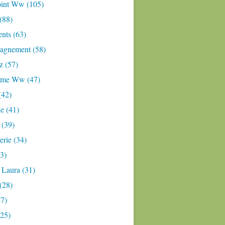
oint Ww (105)
 (88)
nts (63)
gnement (58)
z (57)
mme Ww (47)
(42)
e (41)
 (39)
rie (34)
3)
 Laura (31)
(28)
27)
(25)