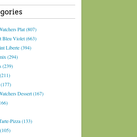
gories
atchers Plat (807)
 Bleu Violet (663)
nt Liberte (394)
ix (294)
 (239)
(211)
 (177)
Watchers Dessert (167)
166)
arte-Pizza (133)
(105)