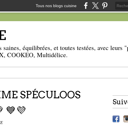
Tous nos blogs cuisine
E
 saines, équilibrées, et toutes testées, avec leurs
, COOKEO, Multidélice.
MME SPÉCULOOS
Suiv
 💙💜
TE