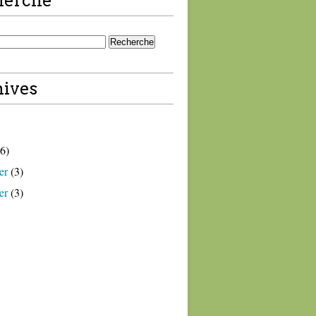
herche
ives
6)
er
(3)
er
(3)