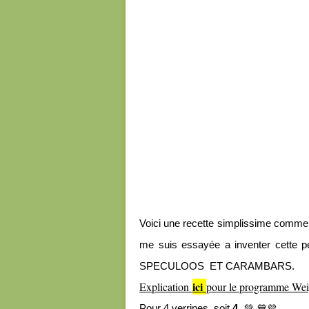
Voici une recette simplissime comme 
me suis essayée a inventer cette p
SPECULOOS ET CARAMBARS.
ici
Explication
pour le programme We
💚
💙💜
Pour 4 verrines, soit
4