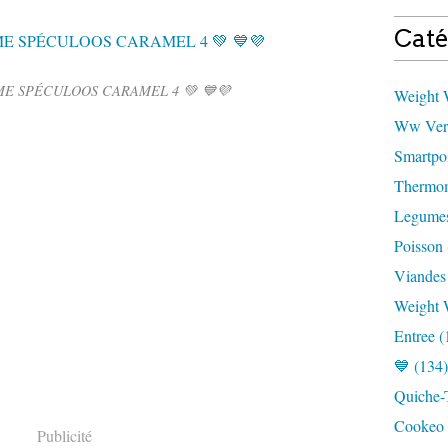
Caté
E SPÉCULOOS CARAMEL 4 💚 💙💜
Weight W
Ww Vert
Smartpoi
Thermom
Legumes
Poisson 
Viandes
Weight 
Entree (
💙 (134)
Quiche-T
Cookeo 
Publicité