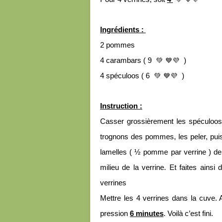
Ingrédients :
2 pommes
💚
💙💜
4 carambars ( 9
)
💚
💙💜
4 spéculoos ( 6
)
Instruction :
Casser grossièrement les
spéculoos
trognons des pommes, les peler, puis
lamelles ( ½ pomme par verrine ) de 
milieu de la verrine. Et faites ainsi
verrines
Mettre les 4 verrines dans la cuve. 
pression
6 minutes
. Voilà c’est fini.