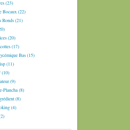
res (23)
e Bocaux (22)
s Ronds (21)
20)
ices (20)
ottes (17)
lycémique Bas (15)
isp (11)
 (10)
teur (9)
e-Plancha (8)
grédient (8)
oking (4)
(2)