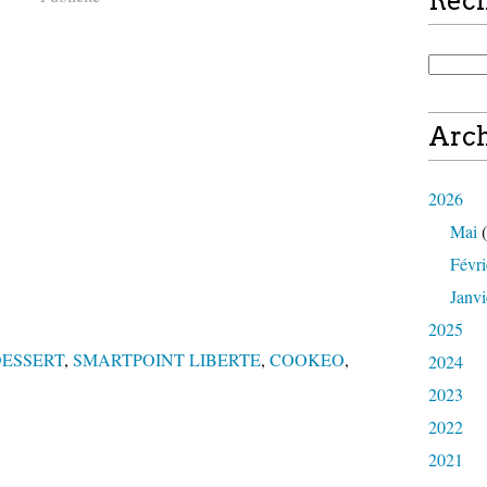
Rec
Arch
2026
Mai
(
Févri
Janvi
2025
ESSERT
,
SMARTPOINT LIBERTE
,
COOKEO
,
2024
2023
2022
2021