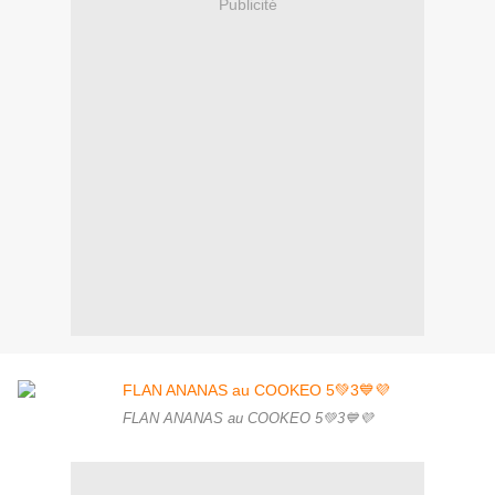
Publicité
FLAN ANANAS au COOKEO 5💚3💙💜