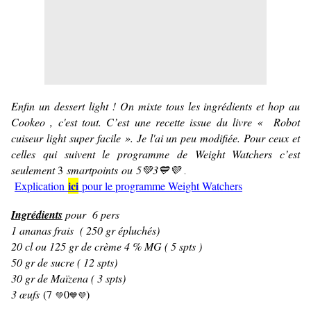
Enfin un dessert light ! On mixte tous les ingrédients et hop au
Cookeo , c'est tout. C’est une recette issue du livre « Robot
cuiseur light super facile ». Je l'ai un peu modifiée. Pour ceux et
celles qui suivent le programme de Weight Watchers c’est
seulement
3
smartpoints ou 5💚3💙💜
.
ici
Explication
pour le programme Weight Watchers
Ingrédients
pour 6 pers
1 ananas frais ( 250 gr épluchés)
20 cl ou 125 gr de crème 4 % MG ( 5 spts )
50 gr de sucre ( 12 spts)
30 gr de Maïzena ( 3 spts)
3 œufs
(7
0
)
💚
💙💜