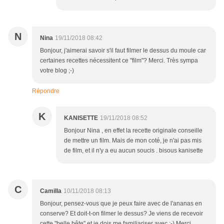
N
Nina
19/11/2018 08:42
Bonjour, j'aimerai savoir s'il faut filmer le dessus du moule car
certaines recettes nécessitent ce "film"? Merci. Très sympa
votre blog ;-)
Répondre
K
KANISETTE
19/11/2018 08:52
Bonjour Nina , en effet la recette originale conseille
de mettre un film. Mais de mon coté, je n'ai pas mis
de film, et il n'y a eu aucun soucis . bisous kanisette
C
Camilla
10/11/2018 08:13
Bonjour, pensez-vous que je peux faire avec de l'ananas en
conserve? Et doit-t-on filmer le dessus? Je viens de recevoir
cette "belle bête" et je dois me familiariser avec ;-) Merci