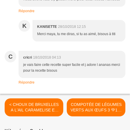
Répondre
K
KANISETTE
28/10/2018 12:15
Merci maya, tu me diras, si tu as aimé, bisous à titi
C
cricri
18/10/2018 04:13
je vais faire cette recette super facile et j adore l ananas merci
pour la recette bisous
Répondre
< CHOUX DE BRUXELLES
COMPOTÉE DE LÉGUMES
A L'AIL CARAMELISE ET
VERTS AUX ŒUFS 3 💚1💙
AUX ZESTE DE CITRON
💜 >
6 💚💙💜