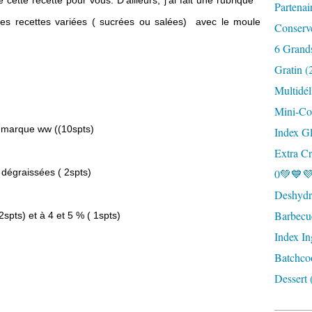
e cette recette pour vous. D'ailleurs, j'ai fait une rubrique "
Partenai
s recettes variées ( sucrées ou salées) avec le moule
Conserv
6 Grand
Gratin (
Multidél
Mini-Coc
e marque ww ((10spts)
Index G
Extra Cr
dégraissées ( 2spts)
0💚💙💜
Deshydra
Barbecu
spts) et à 4 et 5 % ( 1spts)
Index In
Batchco
Dessert 