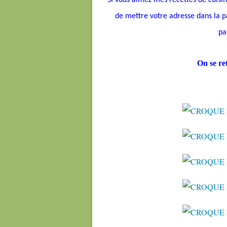
Si vous aimez mes recettes de cuisine
de mettre votre adresse dans la pa
pa
On se r