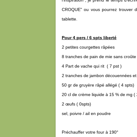
l'inspiration , je prend le temps d'écrir
CROQUE" ou vous pourrez trouver de
tablette.
Pour 4 pers / 6 spts liberté
2 petites courgettes râpées
8 tranches de pain de mie sans croût
4 Part de vache qui rit ( 7 pst )
2 tranches de jambon découennées et 
50 gr de gruyère râpé allégé ( 4 spts)
20 cl de crème liquide à 15 % de mg ( 2
2 œufs ( 0spts)
sel, poivre /
ail en poudre
Préchauffer votre four à 190°