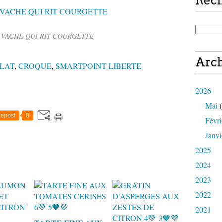
Rec
VACHE QUI RIT COURGETTE
Arch
LAT
,
CROQUE
,
SMARTPOINT LIBERTE
2026
Mai
(
epost
0
Févri
Janvi
2025
2024
2023
2022
2021