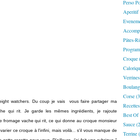
Perso P
Aperitif
Eveneme
Accompa
Pâtes-Ri
Progra
Croque 
Caloriqu
Verrines
Boulange
Corse (3
eight watchers. Du coup je vais vous faire partager ma
Recettes
che qui rit. Je garde les mêmes ingrédients, je rajoute
Best Of 
le fromage vache qui rit, ce qui donne au croque monsieur
Sauce (
rier ce croque à l'infini, mais voilà... s'il vous manque de
Terrine 