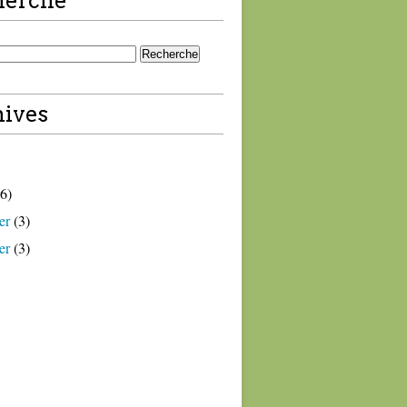
herche
ives
6)
er
(3)
er
(3)