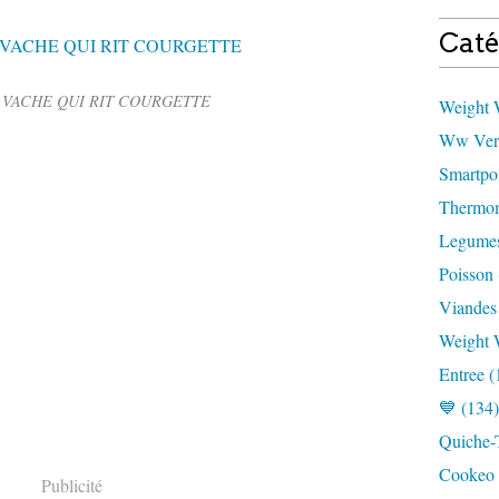
Caté
VACHE QUI RIT COURGETTE
Weight W
Ww Vert
Smartpoi
Thermom
Legumes
Poisson 
Viandes
Weight 
Entree (
💙 (134)
Quiche-T
Cookeo 
Publicité