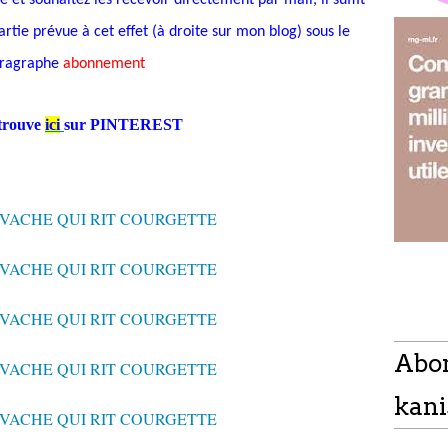
 et souhaitez les recevoir directement par mail, il suffit
rtie prévue à cet effet (à droite sur mon blog) sous le
ragraphe
abonnement
etrouve
ici
sur PINTEREST
Abo
kani