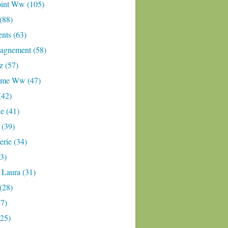
oint Ww (105)
 (88)
nts (63)
gnement (58)
z (57)
mme Ww (47)
(42)
e (41)
 (39)
rie (34)
3)
 Laura (31)
(28)
27)
(25)