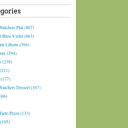
gories
atchers Plat (807)
 Bleu Violet (663)
nt Liberte (394)
ix (294)
 (239)
(211)
 (177)
Watchers Dessert (167)
166)
arte-Pizza (133)
(105)