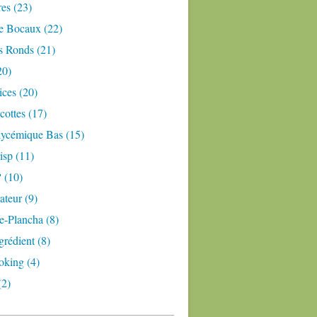
res (23)
e Bocaux (22)
s Ronds (21)
20)
ices (20)
ottes (17)
lycémique Bas (15)
isp (11)
 (10)
teur (9)
e-Plancha (8)
grédient (8)
oking (4)
(2)