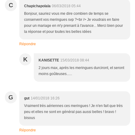
C
Chapichapolala
06/03/2018 05:44
Bonjour, sauriez vous me dire combien de temps se
conservent vos meringues svp ?<br /> Je voudrais en faire
pour un mariage en m'y prenant à l'avance... Merci bien pour
la réponse et pour toutes les belles idées
Répondre
K
KANISETTE
15/03/2018 08:44
2 jours max, après les meringues durciront, et seront
moins goûteuses......
G
gut
14/01/2018 16:26
Vraiment très aériennes ces meringues ! Je n'en fait que très
peu et elles ne sont en général pas aussi belles ! bravo !
bisous
Répondre