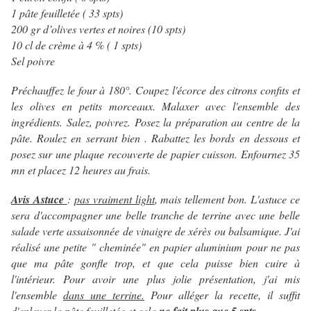
1 pâte feuilletée ( 33 spts)
200 gr d’olives vertes et noires (10 spts)
10 cl de crème à 4 % ( 1 spts)
Sel poivre
Préchauffez le four à 180°. Coupez l'écorce des citrons confits et
les olives en petits morceaux. Malaxer avec l'ensemble des
ingrédients. Salez, poivrez. Posez la préparation au centre de la
pâte. Roulez en serrant bien . Rabattez les bords en dessous et
posez sur une plaque recouverte de papier cuisson. Enfournez 35
mn et placez 12 heures au frais.
Avis Astuce
:
pas vraiment light
, mais tellement bon. L'astuce ce
sera d'accompagner une belle tranche de terrine avec une belle
salade verte assaisonnée de vinaigre de xérès ou balsamique. J'ai
réalisé une petite " cheminée" en papier aluminium pour ne pas
que ma pâte gonfle trop, et que cela puisse bien cuire à
l'intérieur. Pour avoir une plus jolie présentation, j'ai mis
l'ensemble
dans une terrine.
Pour alléger la recette, il suffit
d'enlever la pâte feuilletée et cela