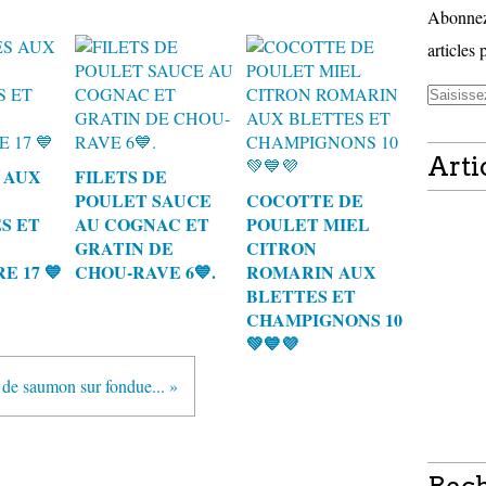
Abonnez-
articles 
Arti
 AUX
FILETS DE
POULET SAUCE
COCOTTE DE
S ET
AU COGNAC ET
POULET MIEL
GRATIN DE
CITRON
E 17 💙
CHOU-RAVE 6💙.
ROMARIN AUX
BLETTES ET
CHAMPIGNONS 10
💚💙💜
 de saumon sur fondue... »