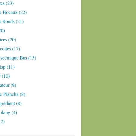
res (23)
e Bocaux (22)
s Ronds (21)
20)
ices (20)
ottes (17)
lycémique Bas (15)
isp (11)
 (10)
teur (9)
e-Plancha (8)
grédient (8)
oking (4)
(2)