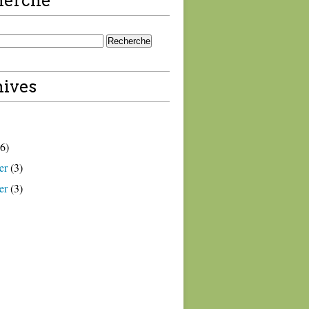
herche
ives
6)
er
(3)
er
(3)