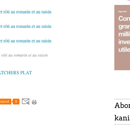
 rôti au romarin et au raisin
ATCHERS PLAT
epost
0
Abo
kani