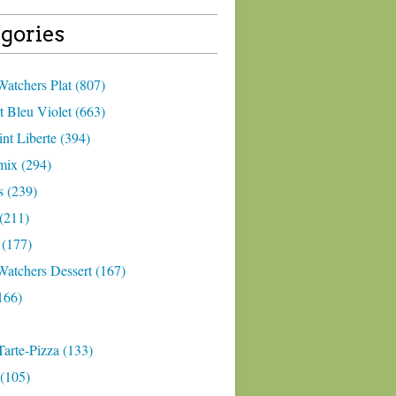
gories
atchers Plat (807)
 Bleu Violet (663)
nt Liberte (394)
ix (294)
 (239)
(211)
 (177)
Watchers Dessert (167)
166)
arte-Pizza (133)
(105)