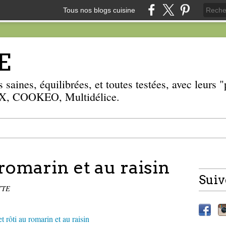
Tous nos blogs cuisine
E
 saines, équilibrées, et toutes testées, avec leurs
, COOKEO, Multidélice.
 romarin et au raisin
Suiv
TTE