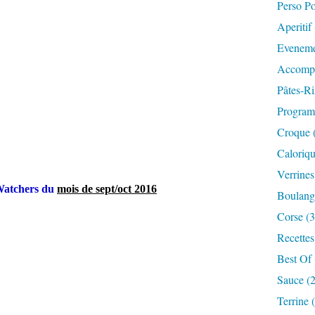
Perso P
Aperitif
Eveneme
Accompa
Pâtes-Ri
Progra
Croque 
Caloriqu
Verrines
 Watchers du
mois de sept/oct 2016
Boulange
Corse (3
Recettes
Best Of 
Sauce (
Terrine 