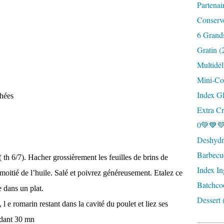
Partenai
Conserv
6 Grand
Gratin (
Multidél
Mini-Coc
Index G
chées
Extra Cr
0💚💙💜
Deshydra
Barbecu
6/7). Hacher grossièrement les feuilles de brins de
Index In
 moitié de l’huile. Salé et poivrez généreusement. Etalez ce
Batchco
e dans un plat.
Dessert 
 romarin restant dans la cavité du poulet et liez ses
ndant 30 mn