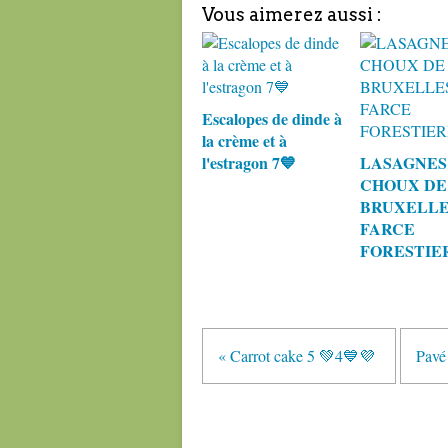
Vous aimerez aussi :
Escalopes de dinde à
la crème et à
l'estragon 7💙
LASAGNES
CHOUX DE
BRUXELLE
FARCE
FORESTIER
« Carrot cake 5 💚4💙💜
Pavé