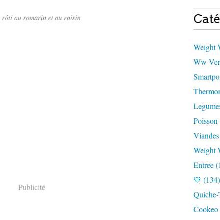
Caté
 rôti au romarin et au raisin
Weight W
Ww Vert
Smartpoi
Thermom
Legumes
Poisson 
Viandes
Weight 
Entree (
💙 (134)
Publicité
Quiche-T
Cookeo 