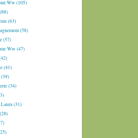
oint Ww (105)
 (88)
nts (63)
gnement (58)
z (57)
mme Ww (47)
(42)
e (41)
 (39)
rie (34)
3)
 Laura (31)
(28)
27)
(25)