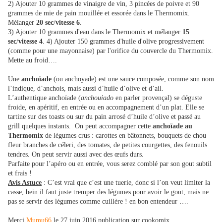
2) Ajouter 10 grammes de vinaigre de vin, 3 pincées de poivre et 90
grammes de mie de pain mouillée et essorée dans le Thermomix.
Mélanger
20 sec
/
vitesse 6
.
3) Ajouter 10 grammes d'eau dans le Thermomix et mélanger
15
sec
/
vitesse 4
. 4) Ajouter 150 grammes d'huile d'olive progressivement
(comme pour une mayonnaise) par l'orifice du couvercle du Thermomix.
Mette au froid….
Une
anchoïade
(ou anchoyade) est une sauce composée, comme son nom
l’indique, d’anchois, mais aussi d’huile d’olive et d’ail.
L’authentique anchoïade (
anchouiado
en parler provençal) se déguste
froide, en apéritif, en entrée ou en accompagnement d’un plat. Elle se
tartine sur des toasts ou sur du pain arrosé d’huile d’olive et passé au
grill quelques instants. On peut accompagner cette
anchoïade au
Thermomix
de légumes crus : carottes en bâtonnets, bouquets de chou
fleur branches de céleri, des tomates, de petites courgettes, des fenouils
tendres. On peut servir aussi avec des œufs durs.
Parfaite pour l’apéro ou en entrée, vous serez comblé par son gout subtil
et frais !
Avis Astuce
: C’est vrai que c’est une tuerie, donc si l’on veut limiter la
casse, bein il faut juste tremper des légumes pour avoir le gout, mais ne
pas se servir des légumes comme cuillère ! en bon entendeur ….
Merci
Mumu66
le
27 juin 2016
publication sur cookomix