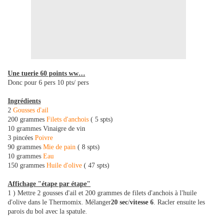
Une tuerie 60 points ww…
Donc pour 6 pers 10 pts/ pers
Ingrédients
2
Gousses d'ail
200 grammes
Filets d'anchois
( 5 spts)
10 grammes Vinaigre de vin
3 pincées
Poivre
90 grammes
Mie de pain
( 8 spts)
10 grammes
Eau
150 grammes
Huile d'olive
( 47 spts)
Affichage "étape par étape"
1 ) Mettre 2 gousses d'ail et 200 grammes de filets d'anchois à l'huile
d'olive dans le Thermomix. Mélanger
20 sec
/
vitesse 6
. Racler ensuite les
parois du bol avec la spatule.