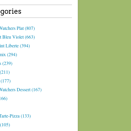
gories
atchers Plat (807)
 Bleu Violet (663)
nt Liberte (394)
ix (294)
 (239)
(211)
 (177)
Watchers Dessert (167)
166)
arte-Pizza (133)
(105)