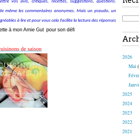
Rec
tre vos avis, critiques, recettes, suggestions, questions.
alide même les commentaires anonymes. Mais un pseudo, un
ables à lire et pour vous cela facilite la lecture des réponses
cette à mon Amie Gut pour son défi
Arch
c
uis
inons de saison
2026
Mai
(
Févri
Janvi
2025
2024
2023
2022
2021