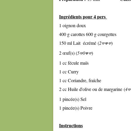
Ingrédients pour 4 pers
1 oignon doux
400 g carottes 600 g courgettes
150 ml Lait écrémé
(
2
)
💚
💙💜
2 œuf(s) (
5
0
)
💚
💙💜
1 cc fécule maïs
1 cc Curry
1 cc Coriandre, fraîche
2 cc Huile d'olive ou de margarine
(
4
💚
1 pincée(s) Sel
1 pincée(s) Poivre
Instructions