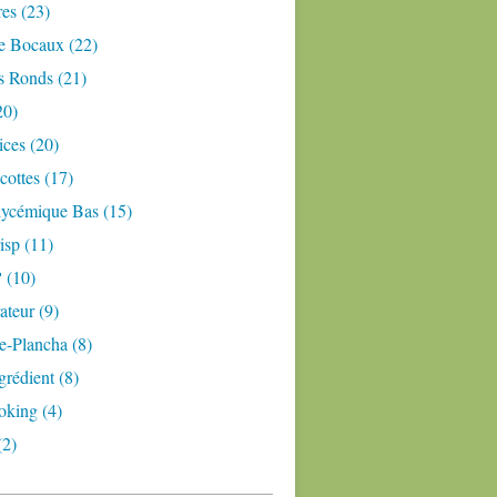
res (23)
e Bocaux (22)
s Ronds (21)
20)
ices (20)
ottes (17)
lycémique Bas (15)
isp (11)
 (10)
teur (9)
e-Plancha (8)
grédient (8)
oking (4)
(2)