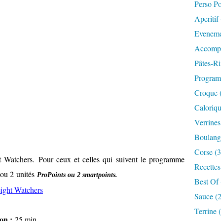
Perso P
Aperitif
Eveneme
Accompa
Pâtes-Ri
Progra
Croque 
Caloriqu
Verrines
Boulange
Corse (3
ht Watchers.
Pour ceux et celles qui suivent le programme
Recettes
ou 2
unités
ProPoints ou 2 smartpoints.
Best Of 
ight Watchers
Sauce (
Terrine 
on :
25 min