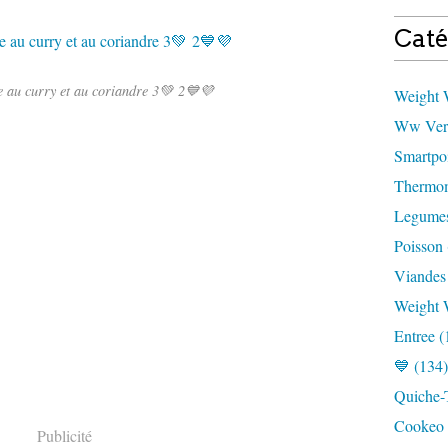
Caté
e au curry et au coriandre 3💚 2💙💜
Weight W
Ww Vert
Smartpoi
Thermom
Legumes
Poisson 
Viandes
Weight 
Entree (
💙 (134)
Quiche-T
Cookeo 
Publicité