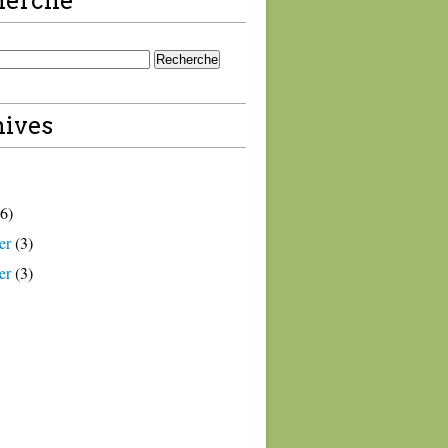
herche
ives
6)
er
(3)
er
(3)