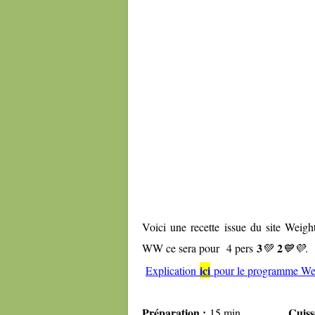
Voici une recette issue du site Weig
3
2
WW ce sera pour
4 pers
💚
💙💜
.
ici
Explication
pour le programme We
Préparation :
Cuiss
15 min