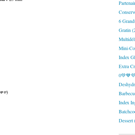
Partenai
Conserv
6 Grand
Gratin (
Multidél
Mini-Coc
Index G
Extra Cr
0💚💙💜
Deshydra
)
Barbecu
💙💜
Index In
Batchco
Dessert 