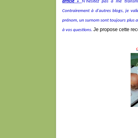
article »
N’hésitez pas à me transmet
Contrairement à d'autres blogs, je v
prénom, un surnom sont toujours plus agré
Je propose cette re
à vos questions.