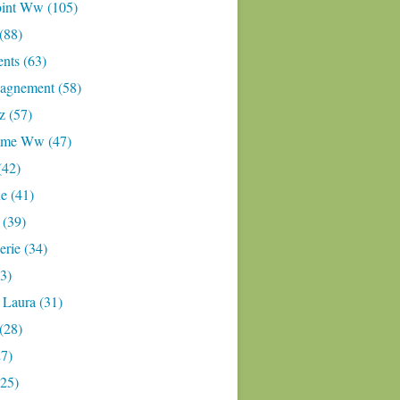
oint Ww (105)
 (88)
nts (63)
gnement (58)
z (57)
mme Ww (47)
(42)
e (41)
 (39)
rie (34)
3)
 Laura (31)
(28)
27)
(25)