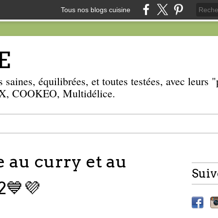
Tous nos blogs cuisine
E
 saines, équilibrées, et toutes testées, avec leurs
, COOKEO, Multidélice.
e au curry et au
Suiv
2💙💜