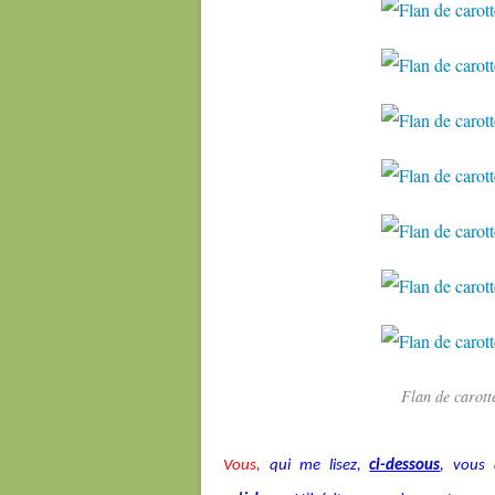
Flan de carott
Vous,
qui me lisez,
ci-dessous
, vous 