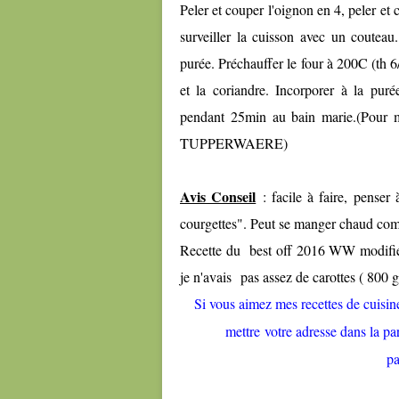
Peler et couper l'oignon en 4, peler et 
surveiller la cuisson avec un couteau.
purée. Préchauffer le four à 200C (th 6/
et la coriandre. Incorporer à la pur
pendant 25min au bain marie.(Pour ma
TUPPERWAERE)
Avis Conseil
: facile à faire, penser
courgettes". Peut se manger chaud co
Recette du best off 2016 WW modifiée
je n'avais pas assez de carottes ( 800 g 
Si vous aimez mes recettes de cuisine 
mettre votre adresse dans la par
p