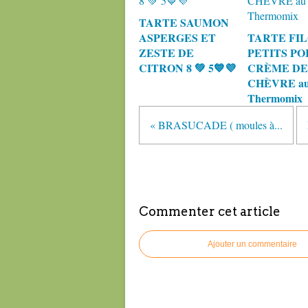
TARTE SAUMON
ASPERGES ET
TARTE FI
ZESTE DE
PETITS PO
CITRON 8 💚 5💙💜
CRÈME DE
CHÈVRE a
Thermomix
« BRASUCADE ( moules à...
Commenter cet article
Ajouter un commentaire