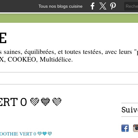
Tous nos blogs cuisine
E
 saines, équilibrées, et toutes testées, avec leurs
, COOKEO, Multidélice.
T 0 💚💙💜
Suiv