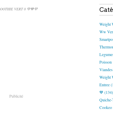
Caté
OOTHIE VERT 0 💚💙💜
Weight W
Ww Vert
Smartpoi
Thermom
Legumes
Poisson 
Viandes
Weight 
Entree (
💙 (134)
Publicité
Quiche-T
Cookeo 