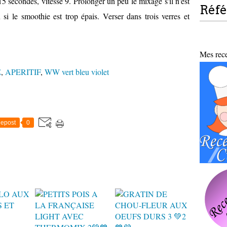
15 secondes, vitesse 9. Prolonger un peu le mixage s'il n'est
Réf
 si le smoothie est trop épais. Verser dans trois verres et
Mes recet
E
,
APERITIF
,
WW vert bleu violet
epost
0