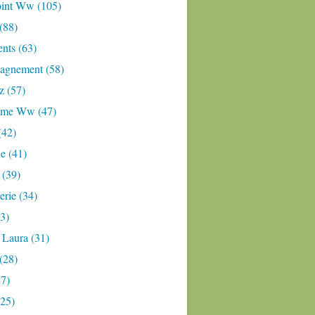
oint Ww (105)
 (88)
nts (63)
gnement (58)
z (57)
mme Ww (47)
(42)
e (41)
 (39)
rie (34)
3)
 Laura (31)
(28)
27)
(25)