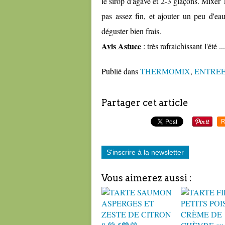
le sirop d'agave et 2-3 glaçons. Mixer 
pas assez fin, et ajouter un peu d'eau
déguster bien frais.
Avis Astuce
: très rafraichissant l'été ...
Publié dans
THERMOMIX
,
ENTRE
Partager cet article
R
S'inscrire à la newsletter
Vous aimerez aussi :