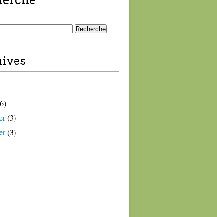
herche
ives
6)
er
(3)
er
(3)