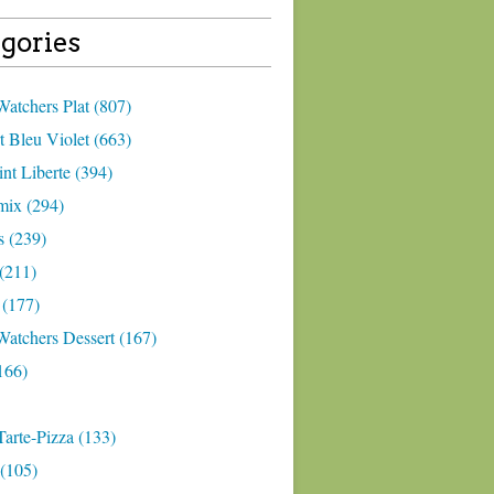
gories
atchers Plat (807)
 Bleu Violet (663)
nt Liberte (394)
ix (294)
 (239)
(211)
 (177)
Watchers Dessert (167)
166)
arte-Pizza (133)
(105)