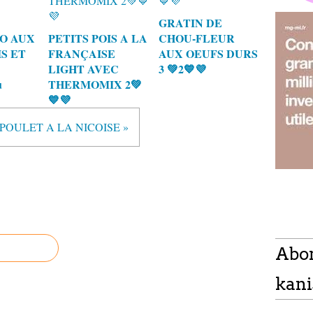
GRATIN DE
LO AUX
PETITS POIS A LA
CHOU-FLEUR
IS ET
FRANÇAISE
AUX OEUFS DURS
LIGHT AVEC
3 💚2💙💜
u
THERMOMIX 2💚
💙💜
POULET A LA NICOISE »
Abo
kani