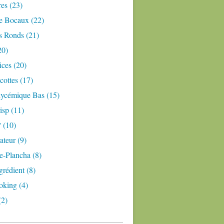
res (23)
e Bocaux (22)
s Ronds (21)
20)
ices (20)
ottes (17)
lycémique Bas (15)
isp (11)
 (10)
teur (9)
e-Plancha (8)
grédient (8)
oking (4)
(2)