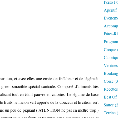
Perso P
Aperitif
Eveneme
Accompa
Pâtes-Ri
Progra
Croque 
Caloriqu
Verrines
Boulange
arition, et avec elles une envie de fraîcheur et de légèreté.
Corse (3
 green smoothie spécial canicule. Composé d'aliments très
Recettes
éralisant tout en étant pauvre en calories. Le légume de base
Best Of 
 fruits, le melon vert apporte de la douceur et le citron vert
Sauce (
onne un peu de piquant ( ATENTION ne pas en mettre trop )
Terrine 
 mixant tous ces fruits et légumes avec quelques glaçons et