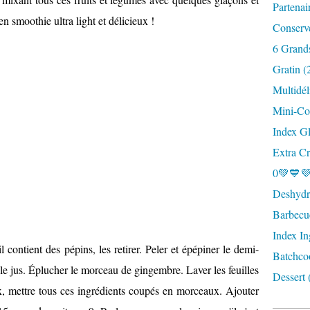
Partenai
n smoothie ultra light et délicieux !
Conserv
6 Grand
Gratin (
Multidél
Mini-Coc
Index G
Extra Cr
0💚💙💜
Deshydra
Barbecu
Index In
l contient des pépins, les retirer. Peler et épépiner le demi-
Batchco
r le jus. Éplucher le morceau de gingembre. Laver les feuilles
Dessert 
x
, mettre tous ces ingrédients coupés en morceaux. Ajouter