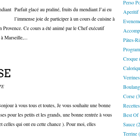
Perso P
Parfait glacé au praliné, fruits du mendiant J’ai eu
Aperitif
l’immense joie de participer à un cours de cuisine à
Eveneme
n Provence. Ce cours a été animé par le Chef exécutif
Accompa
 à Marseille,...
Pâtes-Ri
Progra
Croque 
Caloriqu
SE
Verrines
TE
Boulange
Corse (3
our à vous tous et toutes, Je vous souhaite une bonne
Recettes
sses pour les petits et les grands, une bonne rentrée à vous
Best Of 
t celles qui ont eu cette chance ). Pour moi, elles
Sauce (
Terrine 