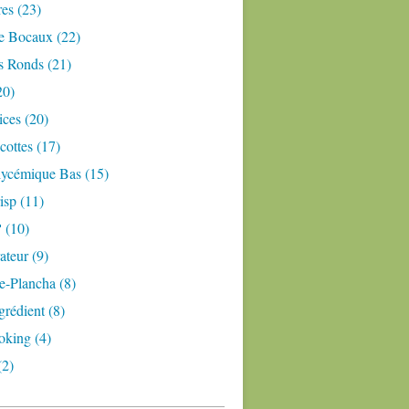
res (23)
e Bocaux (22)
s Ronds (21)
20)
ices (20)
ottes (17)
lycémique Bas (15)
isp (11)
 (10)
teur (9)
e-Plancha (8)
grédient (8)
oking (4)
(2)