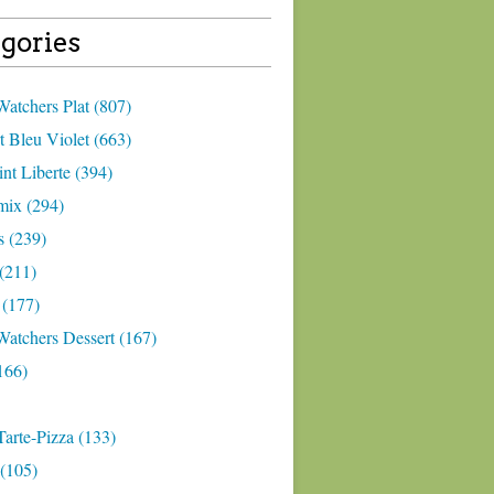
gories
atchers Plat (807)
 Bleu Violet (663)
nt Liberte (394)
ix (294)
 (239)
(211)
 (177)
Watchers Dessert (167)
166)
arte-Pizza (133)
(105)