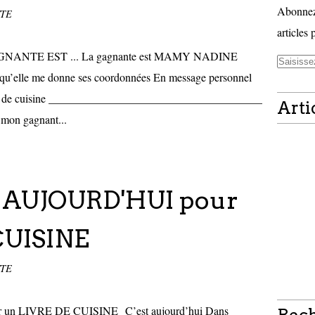
Abonnez-
TTE
articles 
NANTE EST ... La gagnante est MAMY NADINE
 qu’elle me donne ses coordonnées En message personnel
livre de cuisine ______________________________________
Arti
e mon gagnant...
t AUJOURD'HUI pour
CUISINE
TTE
C’est aujourd’hui Dans