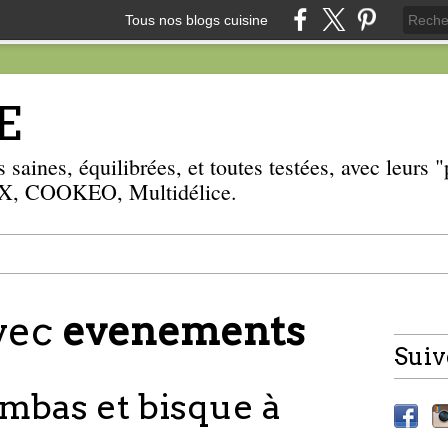
Tous nos blogs cuisine
E
 saines, équilibrées, et toutes testées, avec leurs
, COOKEO, Multidélice.
avec
evenements
Suiv
mbas et bisque à