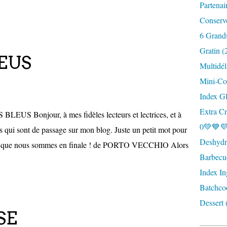
Partenai
Conserv
6 Grand
Gratin (
LEUS
Multidél
Mini-Coc
Index G
Extra Cr
LEUS Bonjour, à mes fidèles lecteurs et lectrices, et à
0💚💙💜
es qui sont de passage sur mon blog. Juste un petit mot pour
Deshydra
jours que nous sommes en finale ! de PORTO VECCHIO Alors
Barbecu
Index In
Batchco
Dessert 
SE