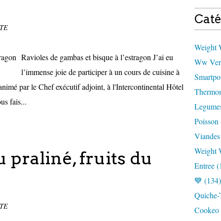
Caté
TTE
Weight W
Ravioles de gambas et bisque à l’estragon J’ai eu
Ww Vert
l’immense joie de participer à un cours de cuisine à
Smartpoi
nimé par le Chef exécutif adjoint, à l'Intercontinental Hôtel
Thermom
s fais...
Legumes
Poisson 
Viandes
Weight 
u praliné, fruits du
Entree (
💙 (134)
Quiche-T
TTE
Cookeo 