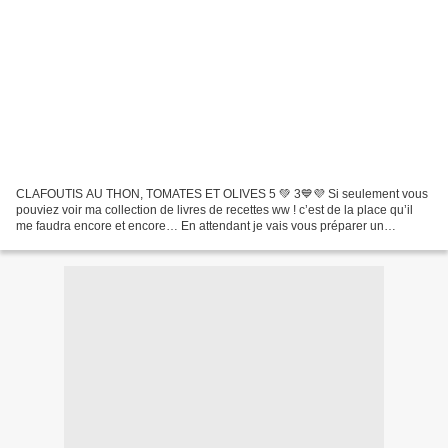
CLAFOUTIS AU THON, TOMATES ET OLIVES 5 💚 3💙💜 Si seulement vous
pouviez voir ma collection de livres de recettes ww ! c’est de la place qu’il
me faudra encore et encore… En attendant je vais vous préparer un
Clafoutis au thon, tomates et olives ou...