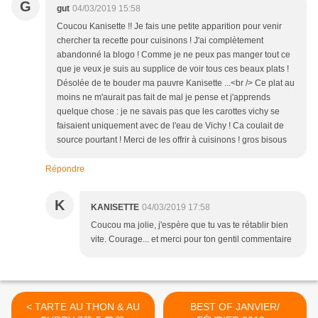
G
gut
04/03/2019 15:58
Coucou Kanisette !! Je fais une petite apparition pour venir
chercher ta recette pour cuisinons ! J'ai complètement
abandonné la blogo ! Comme je ne peux pas manger tout ce
que je veux je suis au supplice de voir tous ces beaux plats !
Désolée de te bouder ma pauvre Kanisette ...<br /> Ce plat au
moins ne m'aurait pas fait de mal je pense et j'apprends
quelque chose : je ne savais pas que les carottes vichy se
faisaient uniquement avec de l'eau de Vichy ! Ca coulait de
source pourtant ! Merci de les offrir à cuisinons ! gros bisous
Répondre
K
KANISETTE
04/03/2019 17:58
Coucou ma jolie, j'espère que tu vas te rétablir bien
vite. Courage... et merci pour ton gentil commentaire
< TARTE AU THON & AU
BEST OF JANVIER/