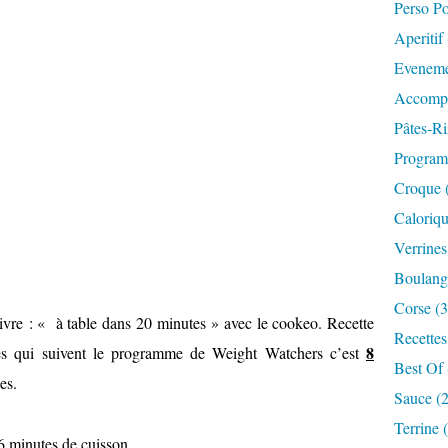
Perso P
Aperitif
Eveneme
Accompa
Pâtes-Ri
Progra
Croque 
Caloriqu
Verrines
Boulange
Corse (3
 livre : « à table dans 20 minutes » avec le cookeo. Recette
Recettes
8
les qui suivent le programme de Weight Watchers c’est
Best Of 
es.
Sauce (
Terrine 
nutes de cuisson