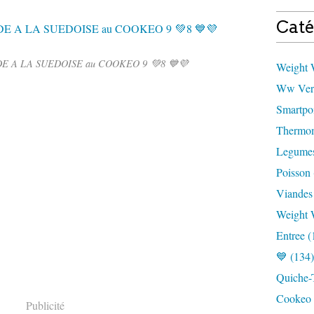
Caté
E A LA SUEDOISE au COOKEO 9 💚8 💙💜
Weight W
Ww Vert
Smartpoi
Thermom
Legumes
Poisson 
Viandes
Weight 
Entree (
💙 (134)
Quiche-T
Cookeo 
Publicité