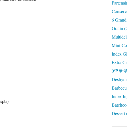
Partenai
Conserv
6 Grand
Gratin (
Multidél
Mini-Coc
Index G
Extra Cr
0💚💙💜
Deshydra
Barbecu
Index In
spts)
Batchco
Dessert 