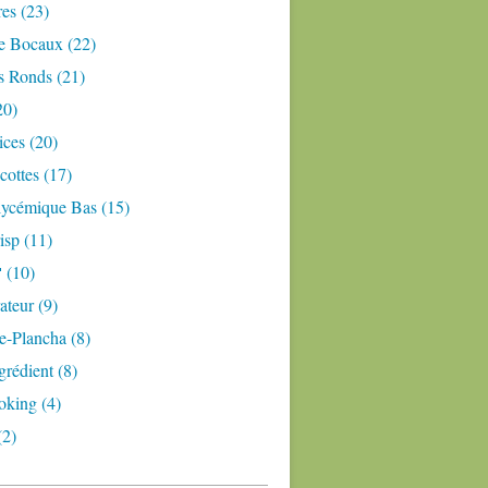
res (23)
e Bocaux (22)
s Ronds (21)
20)
ices (20)
ottes (17)
lycémique Bas (15)
isp (11)
 (10)
teur (9)
e-Plancha (8)
grédient (8)
oking (4)
(2)