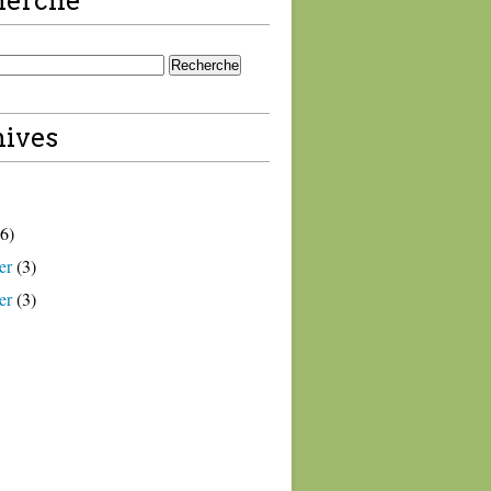
herche
ives
6)
er
(3)
er
(3)