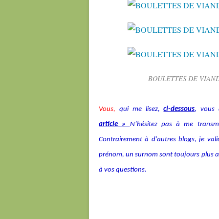
BOULETTES DE VIAND
Vous,
qui me lisez,
ci-dessous
, vous 
article »
N’hésitez pas à me transmet
Contrairement à d'autres blogs, je v
prénom, un surnom sont toujours plus agré
à vos questions.