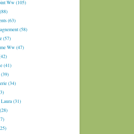
oint Ww (105)
 (88)
nts (63)
gnement (58)
z (57)
mme Ww (47)
(42)
e (41)
 (39)
rie (34)
3)
 Laura (31)
(28)
27)
(25)