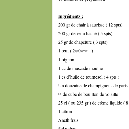
Ingrédients :
200 gr de chair à saucisse ( 12 spts)
200 gr de veau haché ( 5 spts)
25 gr de chapelure ( 3 spts)
1 œuf ( 2
0
)
💚
💙💜
1 oignon
1 cc de muscade moulue
1 cs d’huile de tournesol ( 4 spts )
Un douzaine de champignons de paris
¼ de cube de bouillon de volaille
25 cl ( ou 235 gr ) de crème liquide ( 8 
1 citron
Aneth frais
Sel poivre.