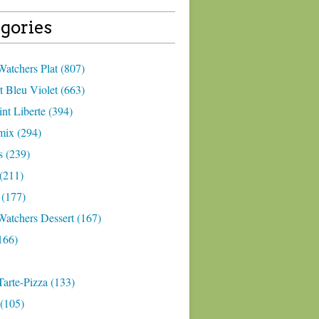
gories
atchers Plat (807)
 Bleu Violet (663)
nt Liberte (394)
ix (294)
 (239)
(211)
 (177)
Watchers Dessert (167)
166)
arte-Pizza (133)
(105)