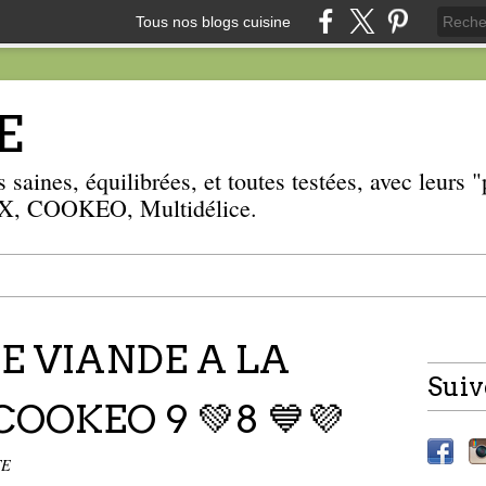
Tous nos blogs cuisine
E
 saines, équilibrées, et toutes testées, avec leurs
, COOKEO, Multidélice.
E VIANDE A LA
Suiv
COOKEO 9 💚8 💙💜
TE