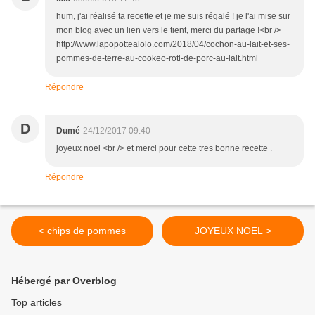
hum, j'ai réalisé ta recette et je me suis régalé ! je l'ai mise sur
mon blog avec un lien vers le tient, merci du partage !<br />
http://www.lapopottealolo.com/2018/04/cochon-au-lait-et-ses-
pommes-de-terre-au-cookeo-roti-de-porc-au-lait.html
Répondre
D
Dumé
24/12/2017 09:40
joyeux noel <br /> et merci pour cette tres bonne recette .
Répondre
< chips de pommes
JOYEUX NOEL >
Hébergé par Overblog
Top articles