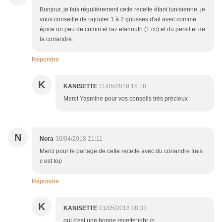
Bonjour, je fais régulièrement cette recette étant tunisienne, je
vous conseille de rajouter 1 à 2 gousses d'ail avec comme
épice un peu de cumin et raz elanouth (1 cc) et du persil et de
la coriandre.
Répondre
K
KANISETTE
11/05/2019 15:18
Merci Yasmine pour vos conseils très précieux
N
Nora
30/04/2018 21:11
Merci pour le partage de cette recette avec du coriandre frais
c est top
Répondre
K
KANISETTE
01/05/2018 08:33
oui c'est une bonne recette:)<br />