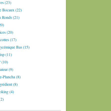
res (23)
e Bocaux (22)
s Ronds (21)
20)
ices (20)
ottes (17)
lycémique Bas (15)
isp (11)
 (10)
teur (9)
e-Plancha (8)
grédient (8)
oking (4)
(2)