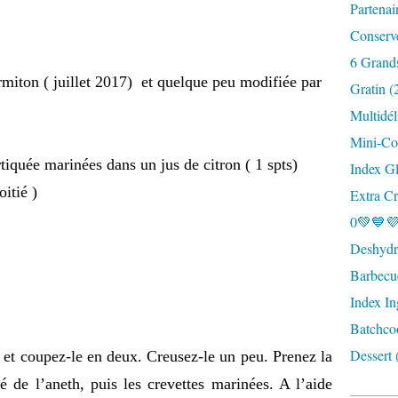
Partenai
Conserv
6 Grand
miton ( juillet 2017) et quelque peu modifiée par
Gratin (
Multidél
Mini-Coc
tiquée marinées dans un jus de citron ( 1 spts)
Index G
itié )
Extra Cr
0💚💙💜
Deshydra
Barbecu
Index In
Batchco
Dessert 
et coupez-le en deux. Creusez-le un peu. Prenez la
ié de l’aneth, puis les crevettes marinées. A l’aide