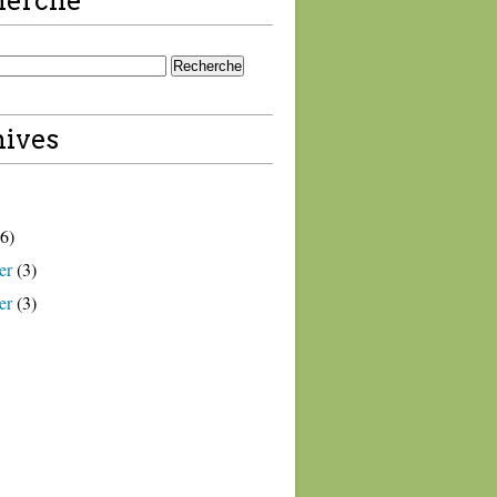
herche
ives
6)
er
(3)
er
(3)