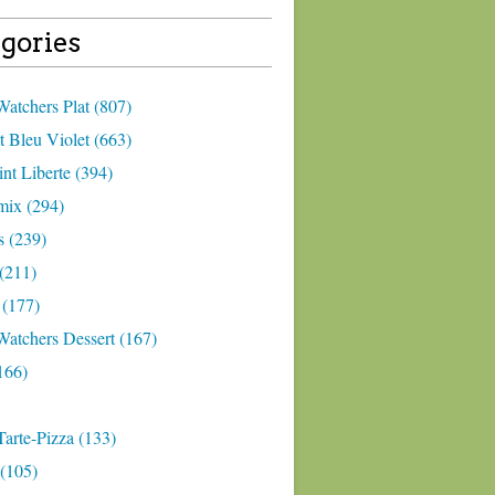
gories
atchers Plat (807)
 Bleu Violet (663)
nt Liberte (394)
ix (294)
 (239)
(211)
 (177)
Watchers Dessert (167)
166)
arte-Pizza (133)
(105)