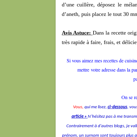
d’une cuillère, déposez le mél
d’aneth, puis placez le tout 30 m
Avis Astuce:
Dans la recette orig
très rapide à faire, frais, et délici
Si vous aimez mes recettes de cuisine 
mettre votre adresse dans la par
p
On se 
Vous,
qui me lisez,
ci-dessous
, vou
article »
N’hésitez pas à me transmet
Contrairement à d'autres blogs, je v
prénom, un surnom sont toujours plus agré