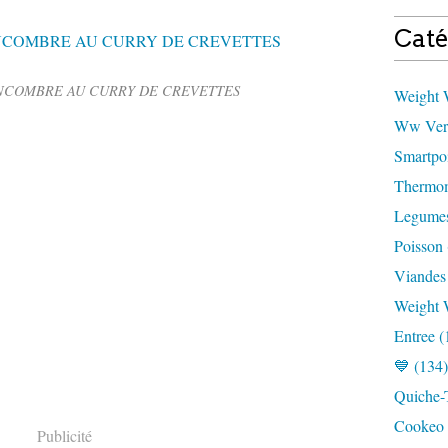
Caté
NCOMBRE AU CURRY DE CREVETTES
Weight W
Ww Vert
Smartpoi
Thermom
Legumes
Poisson 
Viandes
Weight 
Entree (
💙 (134)
Quiche-T
Cookeo 
Publicité