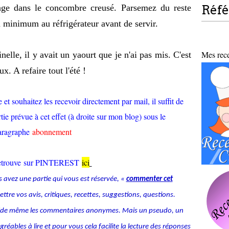
ange dans le concombre creusé. Parsemez du reste
Réf
n minimum au réfrigérateur avant de servir.
Mes recet
inelle, il y avait un yaourt que je n'ai pas mis. C'est
eux. A refaire tout l'été !
et souhaitez les recevoir directement par mail, il suffit de
tie prévue à cet effet (à droite sur mon blog) sous le
aragraphe
abonnement
retrouve sur PINTEREST
ici
s avez une partie qui vous est réservée, «
commenter cet
tre vos avis, critiques, recettes, suggestions, questions.
alide même les commentaires anonymes. Mais un pseudo, un
ables à lire et pour vous cela facilite la lecture des réponses