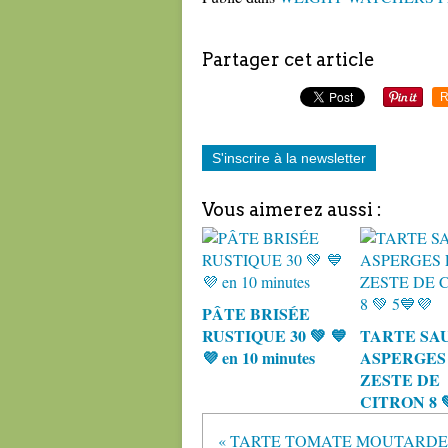
Partager cet article
R
S'inscrire à la newsletter
Vous aimerez aussi :
PÂTE BRISÉE
RUSTIQUE 30 💚 💙
TARTE SA
💜 en 10 minutes
ASPERGES
ZESTE DE
CITRON 8 
« TARTE TOMATE MOUTARDE