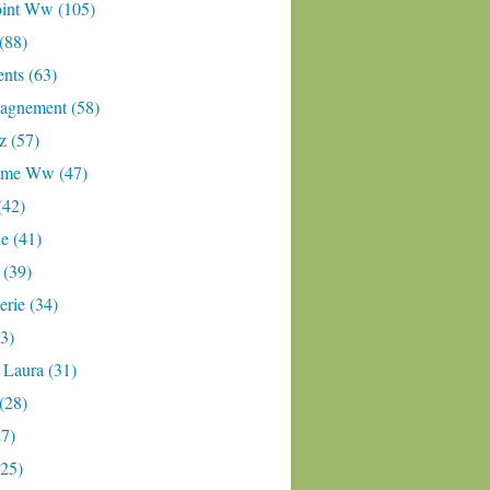
oint Ww (105)
 (88)
nts (63)
gnement (58)
z (57)
mme Ww (47)
(42)
e (41)
 (39)
rie (34)
3)
 Laura (31)
(28)
27)
(25)