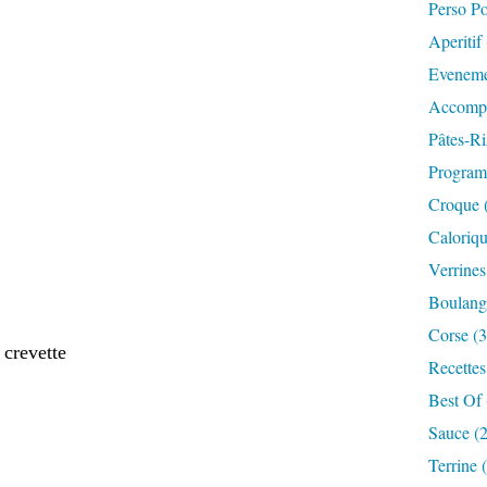
Perso P
Aperitif
Eveneme
Accompa
Pâtes-Ri
Progra
Croque 
Caloriqu
Verrines
Boulange
Corse (3
 crevette
Recettes
Best Of 
Sauce (
Terrine 