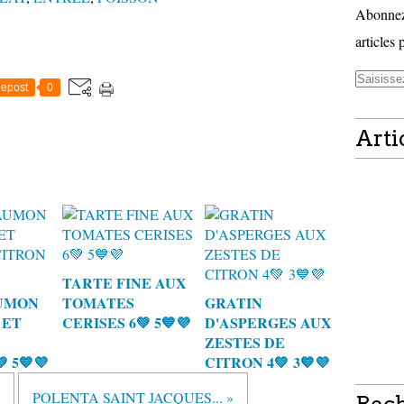
Abonnez-
articles 
epost
0
Arti
TARTE FINE AUX
UMON
TOMATES
GRATIN
 ET
CERISES 6💚 5💙💜
D'ASPERGES AUX
ZESTES DE
 5💙💜
CITRON 4💚 3💙💜
POLENTA SAINT JACQUES... »