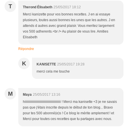
T
Therond Élisabeth
25/05/2017 18:12
Merci kanizette pour vos bonnes recettes. J en ai essaye
plusieurs, toutes aussi bonnes les unes que les autres. J en
attends d autres avec grand plaisir. Vous meritez largement
vos 500 adherents.<br /> Au plaisir de vous lire. Amities
Elisabeth
Répondre
K
KANISETTE
25/05/2017 19:28
merci cela me touche
M
Maya
25/05/2017 13:16
hiiiiiiiiiiiiiiiiiiiiiiiiiiiiiiiiiiiiiiiiii ! Merci ma kanisette <3 je ne savais
pas que j'étais inscrite depuis le début de ton blog... Bravo
pour tes 500 abonné(e)s ! Ce blog le mérite amplement ! et
Merci pour toutes ces recettes que tu partages avec nous.