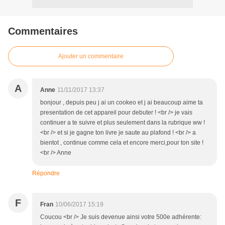
Commentaires
Ajouter un commentaire
A
Anne
11/11/2017 13:37
bonjour , depuis peu j ai un cookeo et j ai beaucoup aime ta
presentation de cet appareil pour debuter ! <br /> je vais
continuer a te suivre et plus seulement dans la rubrique ww !
<br /> et si je gagne ton livre je saute au plafond ! <br /> a
bientot , continue comme cela et encore merci,pour ton site !
<br /> Anne
Répondre
F
Fran
10/06/2017 15:19
Coucou <br /> Je suis devenue ainsi votre 500e adhérente: