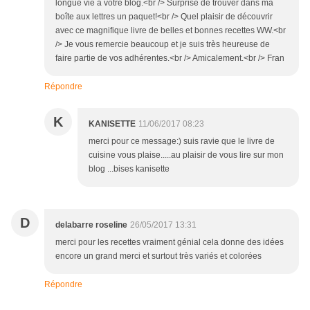
longue vie à votre blog.<br /> Surprise de trouver dans ma
boîte aux lettres un paquet!<br /> Quel plaisir de découvrir
avec ce magnifique livre de belles et bonnes recettes WW.<br
/> Je vous remercie beaucoup et je suis très heureuse de
faire partie de vos adhérentes.<br /> Amicalement.<br /> Fran
Répondre
K
KANISETTE
11/06/2017 08:23
merci pour ce message:) suis ravie que le livre de
cuisine vous plaise.....au plaisir de vous lire sur mon
blog ...bises kanisette
D
delabarre roseline
26/05/2017 13:31
merci pour les recettes vraiment génial cela donne des idées
encore un grand merci et surtout très variés et colorées
Répondre