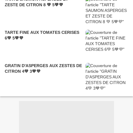
ZESTE DE CITRON 8 💚 5💙💜
TARTE FINE AUX TOMATES CERISES
6💚 5💙💜
GRATIN D'ASPERGES AUX ZESTES DE
CITRON 4💚 3💙💜