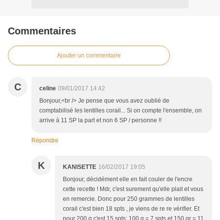
Commentaires
Ajouter un commentaire
C
celine
09/01/2017 14:42
Bonjour,<br /> Je pense que vous avez oublié de
comptabilisé les lentilles corail... Si on compte l'ensemble, on
arrive à 11 SP la part et non 6 SP / personne !!
Répondre
K
KANISETTE
16/02/2017 19:05
Bonjour, décidément elle en fait couler de l'encre
cette recette ! Mdr, c'est surement qu'elle plait et vous
en remercie. Donc pour 250 grammes de lentilles
corail c'est bien 18 spts , je viens de re re vérifier. Et
pour 200 g c'est 15 spts; 100 g = 7 spts et 150 gr = 11