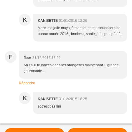
K
KANISETTE
01/01/2016 12:26
Merci ma jolie maya, à mon tour de te souhaiter une
bonne année 2016 , bonheur, santé, joie, prospérité,
F
floor
31/12/2015 18:22
Ah ! si u te lances dans les orangettes maintenant !!! grande
gourmande....
Répondre
K
KANISETTE
31/12/2015 18:25
et c'est pas fini